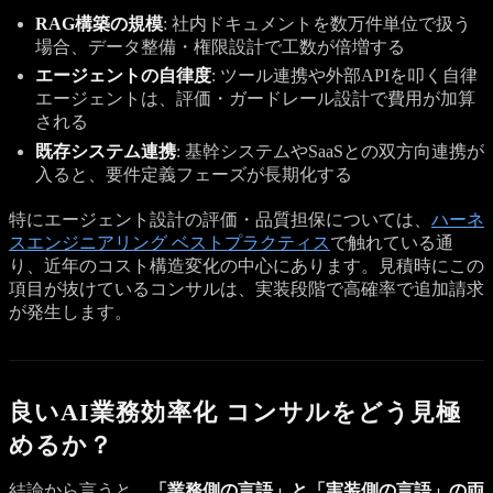
RAG構築の規模
: 社内ドキュメントを数万件単位で扱う
場合、データ整備・権限設計で工数が倍増する
エージェントの自律度
: ツール連携や外部APIを叩く自律
エージェントは、評価・ガードレール設計で費用が加算
される
既存システム連携
: 基幹システムやSaaSとの双方向連携が
入ると、要件定義フェーズが長期化する
特にエージェント設計の評価・品質担保については、
ハーネ
スエンジニアリング ベストプラクティス
で触れている通
り、近年のコスト構造変化の中心にあります。見積時にこの
項目が抜けているコンサルは、実装段階で高確率で追加請求
が発生します。
良いAI業務効率化 コンサルをどう見極
めるか？
結論から言うと、
「業務側の言語」と「実装側の言語」の両