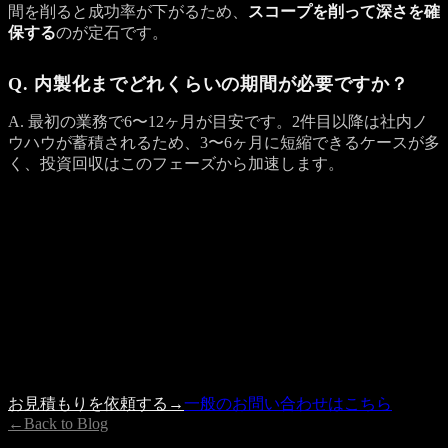
間を削ると成功率が下がるため、
スコープを削って深さを確
保する
のが定石です。
Q. 内製化までどれくらいの期間が必要ですか？
A. 最初の業務で6〜12ヶ月が目安です。2件目以降は社内ノ
ウハウが蓄積されるため、3〜6ヶ月に短縮できるケースが多
く、投資回収はこのフェーズから加速します。
Get a Quote
プロジェクトのご相談を受け付けています
記事の内容で参考になった点、もしくは具体的に検討したい
案件がありましたら、 お見積もり依頼フォームよりお気軽
にご相談ください。
内容を確認の上、3営業日以内に担当者よりご連絡いたしま
す。
お見積もりを依頼する
→
一般のお問い合わせはこちら
←
Back to Blog