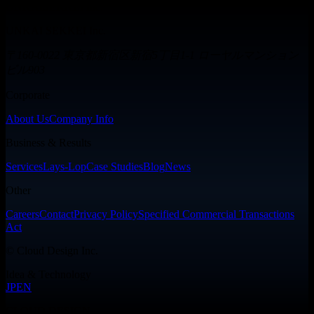
UNKAISEKKEI Inc.
UNKAI SEKKEI Inc.
〒160-0022 東京都新宿区新宿5丁目1-1 ローヤルマンション
ビル903
Corporate
About Us
Company Info
Business & Results
Services
Lays-Lop
Case Studies
Blog
News
Other
Careers
Contact
Privacy Policy
Specified Commercial Transactions
Act
©
Cloud Design Inc.
Idea & Technology
JP
EN
CLOUD DESIGN