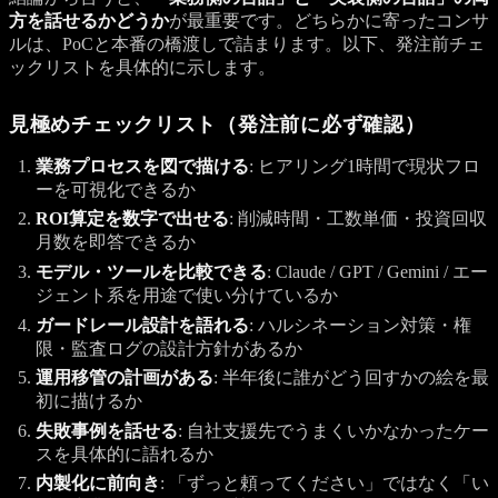
方を話せるかどうか
が最重要です。どちらかに寄ったコンサ
ルは、PoCと本番の橋渡しで詰まります。以下、発注前チェ
ックリストを具体的に示します。
見極めチェックリスト（発注前に必ず確認）
業務プロセスを図で描ける
: ヒアリング1時間で現状フロ
ーを可視化できるか
ROI算定を数字で出せる
: 削減時間・工数単価・投資回収
月数を即答できるか
モデル・ツールを比較できる
: Claude / GPT / Gemini / エー
ジェント系を用途で使い分けているか
ガードレール設計を語れる
: ハルシネーション対策・権
限・監査ログの設計方針があるか
運用移管の計画がある
: 半年後に誰がどう回すかの絵を最
初に描けるか
失敗事例を話せる
: 自社支援先でうまくいかなかったケー
スを具体的に語れるか
内製化に前向き
: 「ずっと頼ってください」ではなく「い