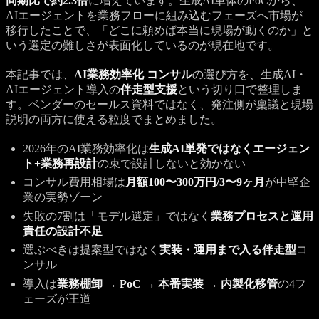
同期比で約2.3倍
に増えています。生成AI単体のPoCから、
AIエージェントを業務フローに組み込むフェーズへ市場が
移行したことで、「どこに頼めば本当に現場が動くのか」と
いう選定の難しさが表面化しているのが現在地です。
本記事では、
AI業務効率化 コンサル
の選び方を、生成AI・
AIエージェント導入の
伴走型支援
という切り口で整理しま
す。ベンダーのセールス資料ではなく、発注側が稟議と現場
説明の両方に使える粒度でまとめました。
2026年のAI業務効率化は
生成AI単発ではなくエージェン
ト+業務再設計
の束で設計しないと効かない
コンサル費用相場は
月額100〜300万円/3〜9ヶ月
が中堅企
業の実勢ゾーン
失敗の7割は「モデル選定」ではなく
業務プロセスと運用
責任の設計不足
選ぶべきは提案型ではなく
実装・運用まで入る伴走型
コ
ンサル
導入は
業務棚卸 → PoC → 本番実装 → 内製化移管
の4フ
ェーズが王道