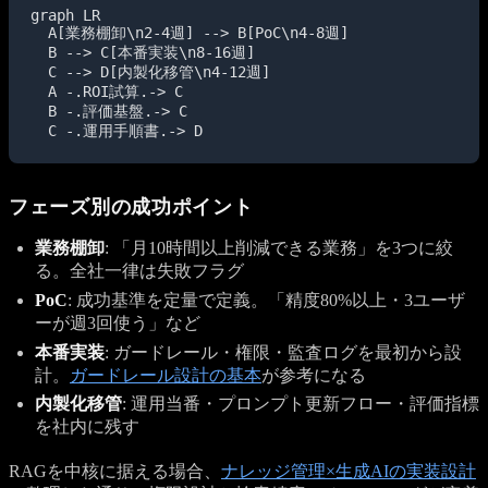
graph LR

  A[業務棚卸\n2-4週] --> B[PoC\n4-8週]

  B --> C[本番実装\n8-16週]

  C --> D[内製化移管\n4-12週]

  A -.ROI試算.-> C

  B -.評価基盤.-> C

  C -.運用手順書.-> D
フェーズ別の成功ポイント
業務棚卸
: 「月10時間以上削減できる業務」を3つに絞
る。全社一律は失敗フラグ
PoC
: 成功基準を定量で定義。「精度80%以上・3ユーザ
ーが週3回使う」など
本番実装
: ガードレール・権限・監査ログを最初から設
計。
ガードレール設計の基本
が参考になる
内製化移管
: 運用当番・プロンプト更新フロー・評価指標
を社内に残す
RAGを中核に据える場合、
ナレッジ管理×生成AIの実装設計