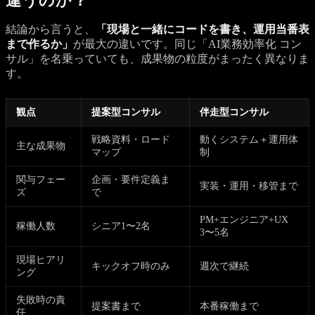
違うのか？
結論から言うと、
「現場と一緒にコードを書き、運用当番表
まで作るか」
が最大の違いです。同じ「AI業務効率化 コン
サル」を名乗っていても、成果物の粒度がまったく異なりま
す。
観点
提案型コンサル
伴走型コンサル
戦略資料・ロード
動くシステム＋運用体
主な成果物
マップ
制
関与フェー
企画・要件定義ま
実装・運用・移管まで
ズ
で
PM+エンジニア+UX
稼働人数
シニア1〜2名
3〜5名
現場ヒアリ
キックオフ時のみ
週次で継続
ング
失敗時の責
提案書まで
本番稼働まで
任