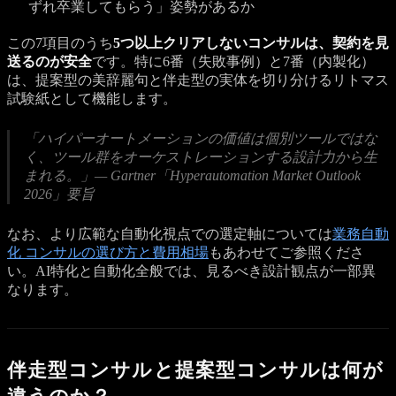
ずれ卒業してもらう」姿勢があるか
この7項目のうち
5つ以上クリアしないコンサルは、契約を見
送るのが安全
です。特に6番（失敗事例）と7番（内製化）
は、提案型の美辞麗句と伴走型の実体を切り分けるリトマス
試験紙として機能します。
「ハイパーオートメーションの価値は個別ツールではな
く、ツール群をオーケストレーションする設計力から生
まれる。」— Gartner「Hyperautomation Market Outlook
2026」要旨
なお、より広範な自動化視点での選定軸については
業務自動
化 コンサルの選び方と費用相場
もあわせてご参照くださ
い。AI特化と自動化全般では、見るべき設計観点が一部異
なります。
伴走型コンサルと提案型コンサルは何が