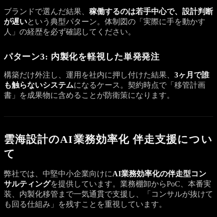
ブランドで選んだ結果、
稼働するのは若手中心で、設計判断
が遅い
という典型パターン。体制図の「実際に手を動かす
人」の経歴を必ず確認してください。
パターン3: 内製化を軽視した単発発注
構築だけ外注し、運用を社内に押し付けた結果、
3ヶ月で誰
も触らないシステム
になるケース。契約時点で「移管計画
書」を成果物に含めることが防衛策になります。
雲海設計のAI業務効率化 伴走支援につい
て
弊社では、中堅中小企業向けに
AI業務効率化の伴走型コン
サルティング
を提供しています。業務棚卸からPoC、本番実
装、内製化移管まで一気通貫で支援し、「コンサルが抜けて
も回る仕組み」を残すことを重視しています。