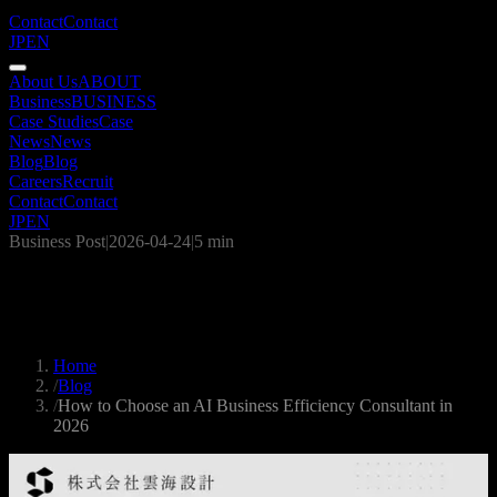
Contact
Contact
JP
EN
About Us
ABOUT
Business
BUSINESS
Case Studies
Case
News
News
Blog
Blog
Careers
Recruit
Contact
Contact
JP
EN
Business Post
|
2026-04-24
|
5 min
How to Choose an AI Business Efficiency
Consultant in 2026
Home
/
Blog
/
How to Choose an AI Business Efficiency Consultant in
2026