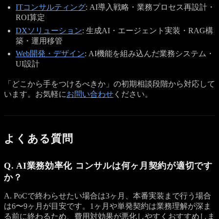
ITコンサルティング
: AI導入戦略・業務プロセス再設計・
ROI算定
DXソリューション
: 生成AI・エージェント実装・RAG構
築・運用移管
Web開発・デザイン
: AI機能を組み込んだ業務システム・
UI設計
「どこから手をつけるべきか」の初期相談段階から対応して
います。お気軽に
お問い合わせ
ください。
よくある質問
Q. AI業務効率化 コンサルは何ヶ月契約が適切です
か？
A. PoCで終わらせたい場合は3ヶ月、本番実装まで行う場合
は6〜9ヶ月が目安です。1ヶ月や単発契約は業務理解が深ま
る前に終わるため、費用対効果が悪化しやすくおすすめしま