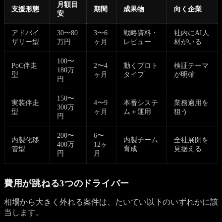
月額目
支援形態
期間
成果物
向く企業
安
アドバイ
30〜80
3〜6
戦略資料・
社内にAI人
ザリー型
万円
ヶ月
レビュー
材がいる
100〜
PoC伴走
2〜4
動くプロト
検証テーマ
180万
型
ヶ月
タイプ
が明確
円
150〜
実装伴走
4〜9
本番システ
業務適用を
300万
型
ヶ月
ム＋運用
狙う
円
200〜
6〜
内製化移
内製チーム
全社展開を
400万
12ヶ
管型
育成
見据える
円
月
費用が跳ねる3つのドライバー
相場から大きく外れる案件は、たいてい以下のいずれかに該
当します。