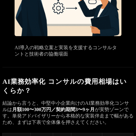
AI導入の戦略立案と実装を支援するコンサルタ
ントと技術者の協働場面
AI業務効率化 コンサルの費用相場はい
くらか？
結論から言うと、中堅中小企業向けのAI業務効率化コンサ
ルは
月額100〜300万円／契約期間3〜9ヶ月
が実勢ゾーンで
す。単発アドバイザリーから本格的な実装伴走まで幅がある
ため、まずは下表で全体像を押さえてください。