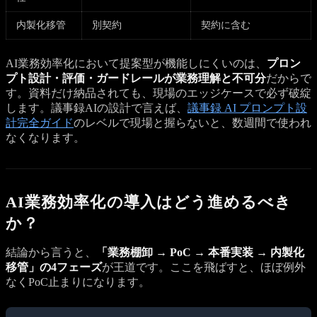
内製化移管
別契約
契約に含む
AI業務効率化において提案型が機能しにくいのは、
プロン
プト設計・評価・ガードレールが業務理解と不可分
だからで
す。資料だけ納品されても、現場のエッジケースで必ず破綻
します。議事録AIの設計で言えば、
議事録 AI プロンプト設
計完全ガイド
のレベルで現場と握らないと、数週間で使われ
なくなります。
AI業務効率化の導入はどう進めるべき
か？
結論から言うと、
「業務棚卸 → PoC → 本番実装 → 内製化
移管」の4フェーズ
が王道です。ここを飛ばすと、ほぼ例外
なくPoC止まりになります。