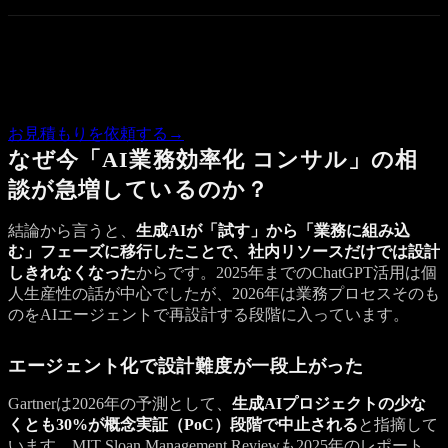
Quote
この記事の内容で気になる点があれば、概算のお見積もりを
お返しします。
お見積もりを依頼する
→
なぜ今「AI業務効率化 コンサル」の相
談が急増しているのか？
結論から言うと、
生成AIが「試す」から「業務に組み込
む」フェーズに移行したことで、社内リソースだけでは設計
しきれなくなった
からです。2025年までのChatGPT活用は個
人生産性の話が中心でしたが、2026年は業務プロセスそのも
のをAIエージェントで再設計する段階に入っています。
エージェント化で設計難度が一段上がった
Gartnerは2026年の予測として、
生成AIプロジェクトの少な
くとも30%が概念実証（PoC）段階で中止される
と指摘して
います。MIT Sloan Management Reviewも2025年のレポート