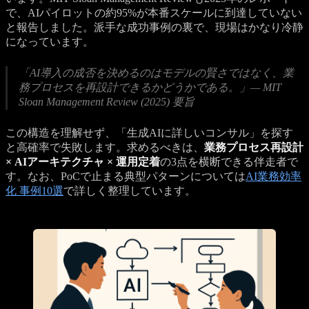
で、AIパイロットの約95%が本番スケールに到達していない
と報告しました。派手な成功事例の裏で、現場はかなり冷静
になっています。
「AI導入の成否を決めるのはモデルの賢さではなく、業
務プロセスを再設計できるかどうかである。」— MIT
Sloan Management Review (2025) 要旨
この構造を理解せず、「生成AIに詳しいコンサル」を探す
と高確率で失敗します。求めるべきは、
業務プロセス再設計
× AIアーキテクチャ × 運用定着
の3点を横断できる伴走者で
す。なお、PoCで止まる典型パターンについては
AI業務効率
化 事例10選
で詳しく整理しています。