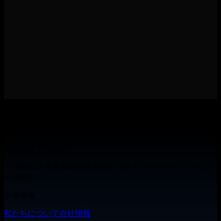
関連実績を見る
→
株式会社 雲海設計
株式会社雲海設計
〒160-0022 東京都新宿区新宿5丁目1-1 ローヤルマンション
ビル903
企業情報
私たちについて
会社情報