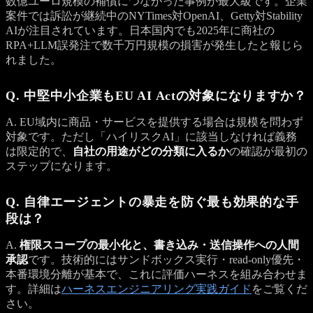
数億ユーロ規模の補償につながった事例が最大級です。企業
案件では訴訟が継続中のNYTimes対OpenAI、Getty対Stability
AIが注目されています。日本国内でも2025年に商社の
RPA+LLM誤発注で数千万円規模の損害が発生したと報じら
れました。
Q. 中堅中小企業もEU AI Actの対象になりますか？
A. EU域内に商品・サービスを提供する場合は規模を問わず
対象です。ただし「ハイリスクAI」に該当しなければ義務
は限定的で、
自社の用途がどの分類に入るか
の確認が最初の
ステップになります。
Q. 自律エージェントの暴走を防ぐ最も効果的な手
段は？
A.
権限スコープの最小化と、書き込み・送信操作への人間
承認
です。技術的にはサンドボックス実行・read-only優先・
本番環境分離が基本で、これに評価ハーネスを組み合わせま
す。詳細は
ハーネスエンジニアリング実践ガイド
をご覧くだ
さい。