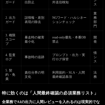
シ
ガード
出防止
外送信検知
ス
業
2. 出力
誤情報・差別
NGワード・ハルシネー
務
ガード
表現の除去
ションチェック
部
門
3. 権限
暴走時の被害
read-only優先・本番DB
開
スコー
最小化
禁止
発
プ
情
4. 監査
プロンプト・出力・実
事故時の追跡
シ
ログ
行ログ保管
ス
5. 契
責任分界の明
利用規約・SLA・人間
法
約・免
文化
最終確認条項
務
責
特に効くのは「人間最終確認の必須業務リスト」
全業務でAIの出力に人間レビューを入れるのは現実的でな