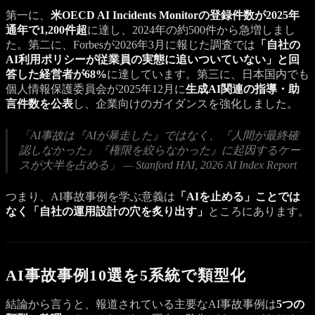
第一に、
米OECD AI Incidents Monitorの登録件数が2025年
通年で1,200件超
に達し、2024年の約500件から急増しまし
た。第二に、Forbesが2026年3月に報じた調査では
「自社の
AI利用ポリシーが従業員の実態に追いついていない」と回
答した経営者が68%
に達しています。第三に、日本国内でも
個人情報保護委員会が2025年12月に
生成AI関連の指導・助
言件数を公表
し、企業向けのガイダンスを強化しました。
「AI事故は『AIが暴走した』ではなく、『人間が最終確
認しなかった』『権限を絞らなかった』に起因するケー
スが大半を占める」 — Stanford HAI, 2026 AI Index Report
つまり、AI事故事例を学ぶ意義は
「AIを止める」ことでは
なく「自社の運用設計の穴を炙り出す」
ところにあります。
AI事故事例10選を5系統で類型化
結論から言うと、報道されている主要なAI事故事例は
5つの