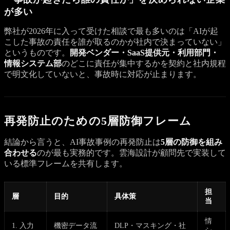
が多い
弊社が2026年に入って受けた相談で最も多いのは「AIが起
こした事故の責任を誰が取るのかが社内で決まっていない」
というものです。
開発ベンダー・SaaS提供元・利用部門・
情報システム部
のどこに責任が集中するかを契約と社内規程
で明文化していないと、事故時に対応が止まります。
再発防止のための5層防御フレーム
結論から言うと、AI事故事例の再発防止は
5層の防御を組み
合わせる
のが最も実務的です。雲海設計が顧問先で実装して
いる標準フレームを共有します。
担
層
目的
具体策
当
情
1. 入力
機密データ流
DLP・マスキング・社