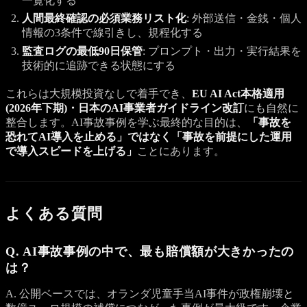
一覧化する
人間最終確認の必須業務リスト化
: 外部送信・金銭・個人
情報の3条件で線引きし、規程化する
監査ログの最低90日保管
: プロンプト・出力・実行結果を
技術的に追跡できる状態にする
これらは大規模投資なしで着手でき、
EU AI Act本格適用
(2026年下期)・日本のAI事業者ガイドライン改訂
にも自然に
整合します。AI事故事例を学ぶ最終的な目的は、
「事故を
恐れてAI導入を止める」ではなく「事故を前提にした運用
で導入スピードを上げる」
ことにあります。
よくある質問
Q. AI事故事例の中で、最も賠償額が大きかったの
は？
A. 公開ベースでは、オランダ児童手当AI事件が政権崩壊と