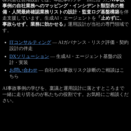
事例の自社業務へのマッピング・インシデント類型表の整
備・人間最終確認業務リストの設計・監査ログ基盤構築
を伴
走支援しています。生成AI・エージェントを
「止めずに、
事故らせず、業務に効かせる」
運用設計が当社の専門領域で
す。
ITコンサルティング
— AIガバナンス・リスク評価・契約
設計の伴走
DXソリューション
— 生成AI・エージェント基盤の設
計・実装
お問い合わせ
— 自社のAI事故リスク診断のご相談はこ
ちら
AI事故事例の学びを、稟議と運用設計に落とすところまで
一緒に走り切るのが私たちの役割です。お気軽にご相談くだ
さい。
Get a Quote
プロジェクトのご相談を受け付けています