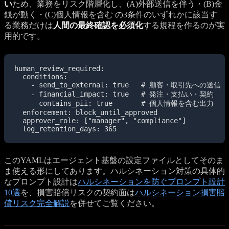
い
ため、業務をリスク階層化し、(A)外部送信を伴う・(B)金
銭が動く・(C)個人情報を含む の3条件のいずれかに該当す
る業務だけは
人間の最終確認を必須化
する規程を作るのが実
用的です。
human_review_required:

  conditions:

    - send_to_external: true   # 顧客・取引先への送信

    - financial_impact: true   # 発注・支払い・契約

    - contains_pii: true       # 個人情報を含む出力

  enforcement: block_until_approved

  approver_role: ["manager", "compliance"]

  log_retention_days: 365
このYAMLはエージェント基盤の設定ファイルとしてそのま
ま使える形にしてあります。ハルシネーション対策の具体的
なプロンプト設計は
ハルシネーションを防ぐプロンプト設計
10選
を、損害賠償リスクの契約面は
ハルシネーション損害賠
償リスク完全解説
を併せてご覧ください。