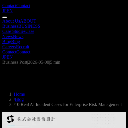
Contact
Contact
JP
EN
About Us
ABOUT
Business
BUSINESS
Case Studies
Case
News
News
Blog
Blog
Careers
Recruit
Contact
Contact
JP
EN
Business Post
|
2026-05-08
|
5 min
10 Real AI Incident Cases for Enterprise
Risk Management
Home
/
Blog
/
10 Real AI Incident Cases for Enterprise Risk Management