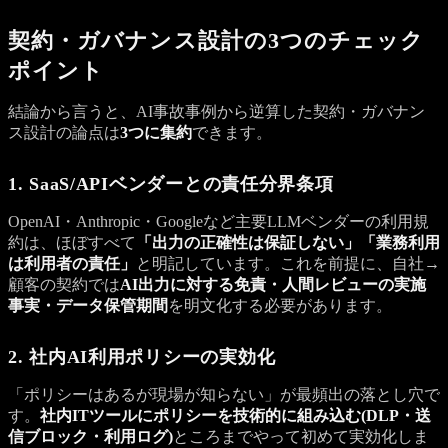
契約・ガバナンス設計の3つのチェック
ポイント
結論から言うと、AI事故事例から逆算した契約・ガバナン
ス設計の論点は
3つに集約
できます。
1. SaaS/APIベンダーとの責任分界条項
OpenAI・Anthropic・Googleなど主要LLMベンダーの利用規
約は、ほぼすべて
「出力の正確性は保証しない」「業務利用
は利用者の責任」
と明記しています。これを前提に、自社→
顧客の契約では
AI出力に対する免責・人間レビューの実施
事実・データ保管期間
を明文化する必要があります。
2. 社内AI利用ポリシーの実効化
「ポリシーはあるが現場が知らない」が最頻出の落とし穴で
す。
社内ITツールにポリシーを技術的に組み込む(DLP・送
信ブロック・利用ログ)
ところまでやって初めて実効化しま