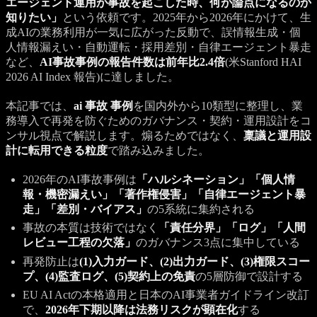
エージェント運用が事故を起こした時、何が論点になるのか
知りたい」
という依頼です。2025年から2026年にかけて、生
成AIの業務利用が一気に広がった反動で、誤情報生成・個
人情報漏えい・自動運転・採用差別・自律エージェント暴走
など、
AI事故事例の報告件数は前年比2.4倍
(米Stanford HAI
2026 AI Index 報告)に達しました。
本記事では、
ai 事故 事例
を国内外から10類型に整理し、業
務導入で再発を防ぐためのガバナンス・契約・運用設計をコ
ンサル視点で解説します。煽るためではなく、
稟議と運用設
計に転用できる粒度
で踏み込みました。
2026年のAI事故事例は
「ハルシネーション」「個人情
報・機密漏えい」「著作権侵害」「自律エージェント暴
走」「差別・バイアス」
の5系統に集約される
事故の本質は技術ではなく
「責任分界」「ログ」「人間
レビュー工程の欠落」
のガバナンス3点に集中している
再発防止は
(1)入力ガード、(2)出力ガード、(3)権限スコー
プ、(4)監査ログ、(5)契約上の免責
の5層防御で設計する
EU AI Actの本格適用と日本のAI事業者ガイドライン改訂
で、
2026年下期以降は法務リスクが顕在化
する