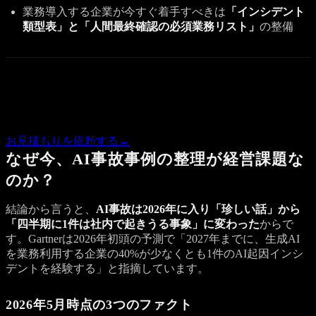
業務導入する企業が今すぐ着手すべきは
「インシデント
類型表」と「人間最終確認の必須業務リスト」
の整備
Quote
この記事の内容で気になる点があれば、概算のお見積もりを
お返しします。
お見積もりを依頼する
→
なぜ今、AI事故事例の整理が経営課題な
のか？
結論から言うと、
AI事故は2026年に入り「珍しい話」から
「四半期に1件は社内で起きうる事象」に変わった
からで
す。Gartnerは2026年初頭の予測で「2027年までに、生成AI
を業務利用する企業の40%が少なくとも1件のAI起因インシ
デントを経験する」と指摘しています。
2026年5月時点の3つのファクト