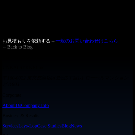
記事の内容で参考になった点、もしくは具体的に検討したい
案件がありましたら、 お見積もり依頼フォームよりお気軽
にご相談ください。
内容を確認の上、3営業日以内に担当者よりご連絡いたしま
す。
お見積もりを依頼する
→
一般のお問い合わせはこちら
←
Back to Blog
UNKAISEKKEI Inc.
UNKAI SEKKEI Inc.
〒160-0022 東京都新宿区新宿5丁目1-1 ローヤルマンション
ビル903
Corporate
About Us
Company Info
Business & Results
Services
Lays-Lop
Case Studies
Blog
News