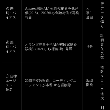
習
④ 差
Amazon採用AIが女性候補者を低評
人
デ
別・バ
価(2018)、2025年も金融与信で再発
事/
ー
イアス
報告
金融
タ
偏
り
説
明
④ 差
オランダ児童手当AIが移民家庭を
責
別・バ
行政
誤検知(2021)、政権崩壊に発展
任
イアス
欠
落
権
限
⑤ 自律
ス
エージ
2025年複数報道、コーディングエ
SaaS
コ
開発
ェント
ージェントが本番DBを誤削除
ー
暴走
プ
過
大
判