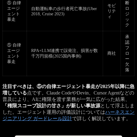
⑤ 自律
断
モビ
エージ
ロ
自動運転車の歩行者死亡事故(Uber
リテ
ェント
2018, Cruise 2023)
ジ
ィ
暴走
ッ
ク
承
認
⑤ 自律
フ
エージ
RPA+LLM連携で誤発注、損害が数
商社
ロ
ェント
千万円規模(2025国内事例)
ー
暴走
欠
落
注目すべきは、⑤の自律エージェント暴走が2025年以降に急
増している
点です。Claude CodeやDevin、Cursor Agentなどの
普及により、AIに権限を渡す業務が一気に広がった結果、
「権限スコープ設計の甘さ」が新しい事故源
として浮上しま
した。エージェント運用の評価設計については
ハーネスエン
ジニアリング ガードレール設計
で詳しく解説しています。