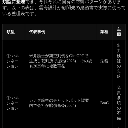
類型に整理
でき、それぞれに固有の防御パターンがありま
す。以下の表は、雲海設計が顧問先の稟議書で実際に使って
いる整理表です。
主
類型
代表事例
業種
因
出
力
① ハル
米弁護士が架空判例をChatGPTで
検
シネー
生成し裁判所で提出(2023)、その後
法務
証
ション
も2025年に複数再発
の
欠
落
免
責
① ハル
条
カナダ航空のチャットボット誤案
シネー
BtoC
項
内で会社が賠償命令(2024)
ション
の
不
備