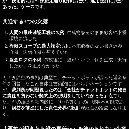
が「技術的にはAIが想定通り動作したが、運用設計に穴が
あった」ケース
です。
共通する3つの欠落
人間の最終確認工程の欠落
: 生成物をそのまま顧客や本番
環境に流した
権限スコープの過大設定
: AIに本来必要のない書き込み
権限・送信権限を与えていた
監査ログの不備
: 事故後に「誰が・いつ・何を生成・実行
したか」を追えなかった
カナダ航空の事例は典型で、チャットボットが誤った返金条
件を回答したこと自体は技術的にはハルシネーションです
が、
裁判所が問題視したのは「会社がチャットボットの発言
に責任を負わない契約上の説明をしていなかった」点
でし
た。AIの誤答を社内的に「100%防ぐ」のは現状不可能であ
り、
誤答を前提にした責任分界の設計
が経営の論点になりま
す。
「事故が起きたら誰の責任か」を決められない企業