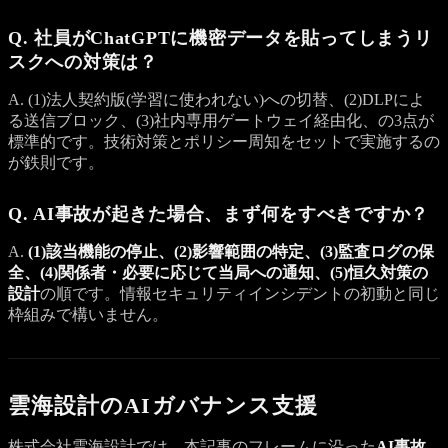
Q. 社員がChatGPTに機密データを貼ってしまうリ
スクへの対策は？
A. (1)法人契約版(学習に使われない)への切替、(2)DLPによ
る送信ブロック、(3)社内専用ゲートウェイ経由化、の3点が
標準的です。技術対策とポリシー周知をセットで実施するの
が鉄則です。
Q. AI事故が起きた場合、まず何をすべきですか？
A.
(1)該当機能の停止、(2)影響範囲の特定、(3)監査ログの保
全、(4)関係者・必要に応じて当局への通知、(5)恒久対策の
設計
の順です。情報セキュリティインシデントの初動と同じ
枠組みで構いません。
雲海設計のAIガバナンス支援
株式会社雲海設計では、本記事のフレームに沿った
AI事故