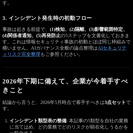
す。
3. インシデント発生時の初動フロー
事故は起きる前提で、
(1)検知、(2)隔離、(3)影響範囲特定、
(4)関係者通知、(5)再発防止
の5ステップを文書化しておきま
す。これは情報セキュリティ事故の初動とほぼ同じ枠組みで
構いません。AIガバナンス全般の論点整理は
AIセキュリテ
ィリスク完全整理
もご参照ください。
2026年下期に備えて、企業が今着手すべ
きこと
結論から言うと、2026年5月時点で着手すべきは
3点セット
で
す。
インシデント類型表の整備
: 本記事の5類型を自社の業務
に当てはめ、どの業務でどのリスクが顕在化しうるかを