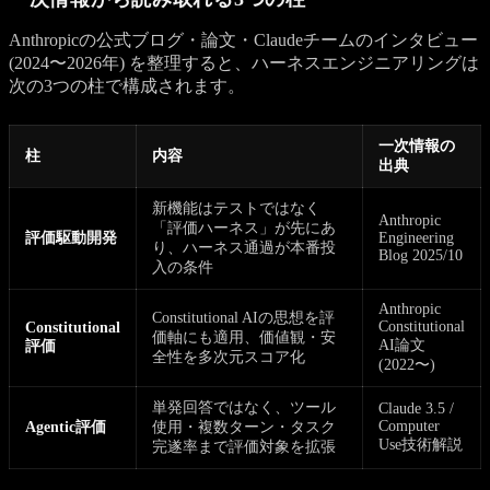
Anthropicの公式ブログ・論文・Claudeチームのインタビュー
(2024〜2026年) を整理すると、ハーネスエンジニアリングは
次の3つの柱で構成されます。
一次情報の
柱
内容
出典
新機能はテストではなく
Anthropic
「評価ハーネス」が先にあ
評価駆動開発
Engineering
り、ハーネス通過が本番投
Blog 2025/10
入の条件
Anthropic
Constitutional AIの思想を評
Constitutional
Constitutional
価軸にも適用、価値観・安
AI論文
評価
全性を多次元スコア化
(2022〜)
単発回答ではなく、ツール
Claude 3.5 /
Computer
Agentic評価
使用・複数ターン・タスク
Use技術解説
完遂率まで評価対象を拡張