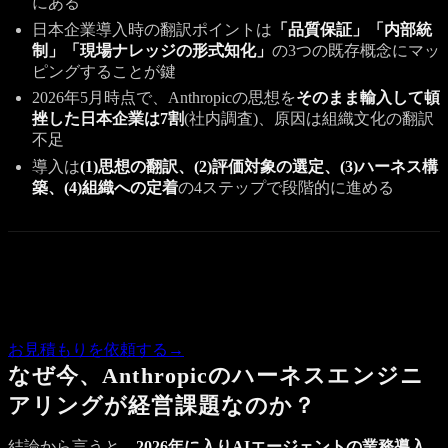
にある
日本企業導入時の翻訳ポイントは
「品質保証」「内部統
制」「現場ナレッジの形式知化」
の3つの既存概念にマッ
ピングすることが鍵
2026年5月時点で、Anthropicの思想を
そのまま輸入して頓
挫した日本企業は7割
(社内調査)、原因は組織文化の翻訳
不足
導入は
(1)思想の翻訳、(2)評価対象の選定、(3)ハーネス構
築、(4)組織への定着
の4ステップで段階的に進める
Quote
この記事の内容で気になる点があれば、概算のお見積もりを
お返しします。
お見積もりを依頼する
→
なぜ今、Anthropicのハーネスエンジニ
アリングが経営課題なのか？
結論から言うと、
2026年に入りAIエージェントの業務導入