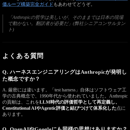
価ループ構築完全ガイド
もあわせてどうぞ。
「Anthropicの哲学は美しいが、そのままでは日本の現場
で動かない。翻訳者が必要だ」(弊社シニアコンサルタン
ト)
よくある質問
Q. ハーネスエンジニアリングはAnthropicが発明し
た概念ですか？
A. 厳密には違います。「test harness」自体はソフトウェア工
学の古典概念で、1990年代から使われていました。Anthropic
の貢献は、これを
LLM時代の評価哲学として再定義し、
Constitutional AIやAgentic評価と結びつけて体系化した
点に
あります。
Q. OpenAIやGoogleにも同様の思想はありますか？