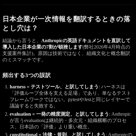
日本企業が一次情報を翻訳するときの落
とし穴は？
結論から言うと、
Anthropicの英語ドキュメントを直訳して
導入した日本企業の7割が頓挫します
(弊社2026年4月時点の
支援案件集計)。原因は技術ではなく、組織文化と概念翻訳
のミスマッチです。
頻出する3つの誤訳
harness = テストツール、と訳してしまう
: ハーネスは
「評価ループ全体を支える足場」であり、単なるテスト
フレームワークではない。pytestやJestと同じレイヤーで
議論すると失敗する。
evaluation = 一発の精度測定、と訳してしまう
: Anthropic
が言うevaluationは継続的・多次元・組織横断のプロセ
ス。日本語の「評価」より重い概念。
constitutional = 法律・規則、と訳してしまう
: Anthropicの