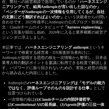
在、弊社への経営相談で急増しているのが
「ハーネスエンジ
ニアリングって、結局Anthropicが言い出した話なのか」
「ベンダーがAnthropicの一次情報を引用してくるが、自社
の文脈にどう翻訳すればよいのか」
という決裁者からの問い
合わせです。2025年後半にAnthropicの公式ブログ・技術論
文・Claudeチームのインタビューで
「harness engineering」
という言葉が頻出し始め、2026年に入ると業界横断の経営ア
ジェンダに浮上しました。
本記事では、
ハーネスエンジニアリング anthropic
というキ
ーワードで検索する経営者・DX推進担当者向けに、
Anthropicが提唱する思想の核を一次情報から整理し、日本企
業導入時の翻訳ポイントを稟議に転用できる粒度で解説しま
す。バズワードに振り回されないための、実装と経営の両面
から踏み込んだ内容にしました。
Anthropicの
ハーネスエンジニアリングは「モデルの能力
ではなく、評価ループそのものを設計する仕事」
として
位置づけられている
一次情報の核は
(1)Claudeチームの内部評価哲学、
(2)Constitutional AIの延長線、(3)Agentic評価の三位一体