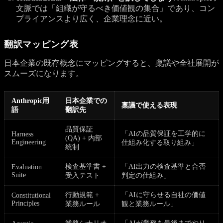
文脈では「組織が守るべき価値観の集合」であり、コン
プライアンスより広く、企業理念に近い。
翻訳マッピング表
日本企業の既存概念にマッピングすると、稟議や全社展開が
スムーズになります。
Anthropic用
日本企業での
稟議で使える表現
語
翻訳先
品質保証
「AIの品質保証を工学的に
Harness
(QA) + 内部
Engineering
仕組み化する取り組み」
統制
検査基準書 +
「AI出力の検査基準と合否
Evaluation
Suite
受入テスト
判定の仕組み」
行動規範 +
「AIに守らせる自社の価値
Constitutional
Principles
業務ルール
観と業務ルール」