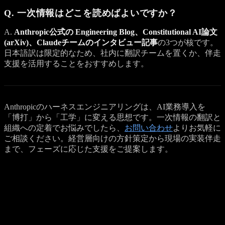
Q. 一次情報はどこを読めばよいですか？
A.
Anthropic公式の Engineering Blog、Constitutional AI論文
(arXiv)、Claudeチームのインタビュー記事
の3つが核です。
日本語訳は限定的なため、社内に翻訳チームを置くか、伴走
支援を活用することをおすすめします。
Anthropicのハーネスエンジニアリングは、AI業務導入を
「博打」から「工学」に変える思想です。一次情報の翻訳と
組織への定着でお悩みでしたら、
お問い合わせ
よりお気軽に
ご相談ください。経営層向けの方針策定から現場の実装伴走
まで、フェーズに応じた支援をご提案します。
Get a Quote
プロジェクトのご相談を受け付けています
記事の内容で参考になった点、もしくは具体的に検討したい
案件がありましたら、 お見積もり依頼フォームよりお気軽