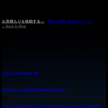
にご相談ください。
内容を確認の上、3営業日以内に担当者よりご連絡いたしま
す。
お見積もりを依頼する
→
一般のお問い合わせはこちら
←
Back to Blog
UNKAISEKKEI Inc.
UNKAI SEKKEI Inc.
〒160-0022 東京都新宿区新宿5丁目1-1 ローヤルマンション
ビル903
Corporate
About Us
Company Info
Business & Results
Services
Lays-Lop
Case Studies
Blog
News
Other
Careers
Contact
Privacy Policy
Specified Commercial Transactions