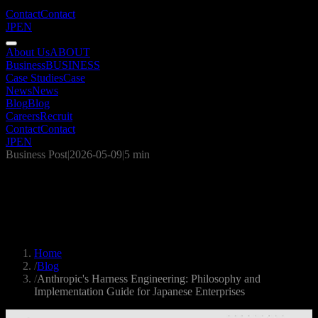
Contact
Contact
JP
EN
About Us
ABOUT
Business
BUSINESS
Case Studies
Case
News
News
Blog
Blog
Careers
Recruit
Contact
Contact
JP
EN
Business Post
|
2026-05-09
|
5 min
Anthropic's Harness Engineering:
Philosophy and Implementation Guide
for Japanese Enterprises
Home
/
Blog
/
Anthropic's Harness Engineering: Philosophy and
Implementation Guide for Japanese Enterprises