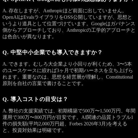
A. 存在しますが、Anthropicほど前面に出していません。
OpenAIはEvalsライブラリをOSS公開していますが、思想と
いうより道具として位置づけています。Googleはガバナンス
側からアプローチしており、Anthropicの工学的アプローチと
は色合いが異なります。
Q. 中堅中小企業でも導入できますか？
A. できます。むしろ大企業より小回りが利くため、3〜5本
のユースケースに絞れば3ヶ月で初期ハーネスを立ち上げら
れます。重要なのは、思想を経営層が理解し、Constitutional
原則を自社の言葉で書けることです。
Q. 導入コストの目安は？
A. 弊社の支援実績では、初期構築で500万〜1,500万円、年間
運用で300万〜800万円が目安です。AI関連の品質トラブル1
件の損失額(平均2,000万円超、Forbes 2026年3月)を考える
と、投資対効果は明確です。