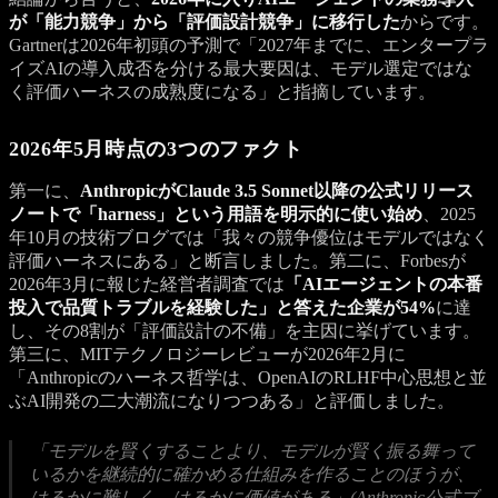
が「能力競争」から「評価設計競争」に移行した
からです。
Gartnerは2026年初頭の予測で「2027年までに、エンタープラ
イズAIの導入成否を分ける最大要因は、モデル選定ではな
く評価ハーネスの成熟度になる」と指摘しています。
2026年5月時点の3つのファクト
第一に、
AnthropicがClaude 3.5 Sonnet以降の公式リリース
ノートで「harness」という用語を明示的に使い始め
、2025
年10月の技術ブログでは「我々の競争優位はモデルではなく
評価ハーネスにある」と断言しました。第二に、Forbesが
2026年3月に報じた経営者調査では
「AIエージェントの本番
投入で品質トラブルを経験した」と答えた企業が54%
に達
し、その8割が「評価設計の不備」を主因に挙げています。
第三に、MITテクノロジーレビューが2026年2月に
「Anthropicのハーネス哲学は、OpenAIのRLHF中心思想と並
ぶAI開発の二大潮流になりつつある」と評価しました。
「モデルを賢くすることより、モデルが賢く振る舞って
いるかを継続的に確かめる仕組みを作ることのほうが、
はるかに難しく、はるかに価値がある」(Anthropic公式ブ