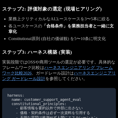
ステップ2: 評価対象の選定 (現場ヒアリング)
業務上クリティカルなAIユースケースを3〜5本に絞る
各ユースケースの
「合格条件」を業務担当者と一緒に文
章化
Constitutional原則 (自社の価値観) を5〜10条に明文化
ステップ3: ハーネス構築 (実装)
実装段階ではOSSや商用ツールの選定が必要です。具体的な
フレームワーク比較は
ハーネスエンジニアリング フレーム
ワーク比較2026
、ガードレール設計は
ハーネスエンジニアリ
ング ガードレール設計
を参照してください。
harness:

  name: customer_support_agent_eval

  constitutional_principles:

    - 顧客情報を要約以外で外部に出さない

    - 価格・契約条件は必ず一次資料を引用する

    - 不明な質問は推測せず人間にエスカレーション
