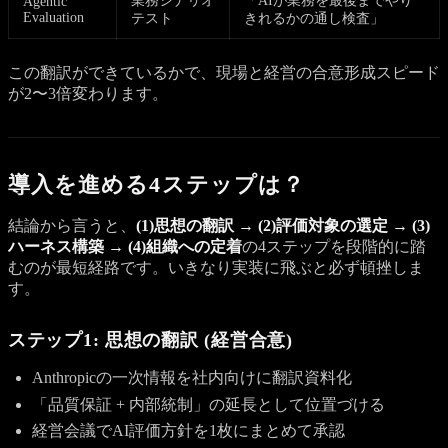
業務シナリオ
「AIが業務を最後までやり
Agentic
Evaluation
テスト
きれるかの通し検査」
この翻訳ができているかで、現場と経営の合意形成スピード
が2〜3倍変わります。
導入を進める4ステップは？
結論から言うと、
(1)思想の翻訳 → (2)評価対象の選定 → (3)
ハーネス構築 → (4)組織への定着
の4ステップを段階的に踏
むのが最短経路です。いきなり実装に飛ぶと必ず頓挫しま
す。
ステップ1: 思想の翻訳 (経営合意)
Anthropicの一次情報を社内向けに翻訳資料化
「品質保証 + 内部統制」の延長として位置づける
経営会議でAI評価方針を1枚にまとめて承認