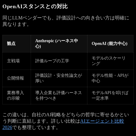
OpenAIスタンスとの対比
同じLLMベンダーでも、評価設計への向き合い方は明確に
異なります。
Anthropic (ハーネス中
観点
OpenAI (能力中心)
心)
モデルのスケーリ
主戦場
評価ループの工学
ング
評価設計・安全性論文が
モデル性能・APIが
公開情報
厚い
中心
業務導入
導入企業も評価ハーネス
モデルAPIを叩けば
の示唆
を持つべき
一定水準
この違いは、自社のAI戦略をどちらの哲学に寄せるかとい
う判断に直結します。詳しい比較は
AIエージェント比較
2026
でも整理しています。