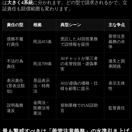
は
大きく4系統
に分かれます。どの型で請求されるかで、立
証責任も賠償範囲も変わります。
責任の型
根拠
典型シーン
主な争点
善管注意
債務不履
受託したAI回答業務
民法415条
義務の水
行責任
で誤情報を提供
準
AIチャットが第三者
不法行為
過失と因
民法709条
の名誉毀損・虚偽事
責任
果関係
実
表示責任
景品表示
AIが虚偽の価格・仕
表示主体
(景表法類
法・特商
様を顧客に提示
性
似)
法
金商法・
説明義務
規制業種でのAI誤助
医療法等
監督責任
違反
言
業法
最も警戒すべきは「善管注意義務」の水準引き上げ