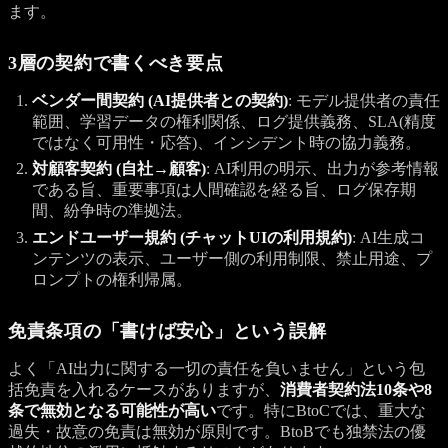
ます。
3層の契約で書くべき要点
ベンダー間契約 (AI提供者との契約)
: モデル提供者の責任
範囲、学習データの権利関係、ログ提供義務、SLA(精度
ではなく可用性・応答)、インシデント時の協力義務。
対顧客契約 (自社→顧客)
: AI利用の明示、出力が参考情報
である旨、重要事項は人間確認を経る旨、ログ保存期
間、紛争時の準拠法。
エンドユーザー規約 (チャットUIの利用規約)
: AI生成コ
ンテンツの表示、ユーザー側の利用制限、禁止用途、プ
ロンプトの権利帰属。
免責条項の「書けば安心」という誤解
よく「AI出力に関する一切の責任を負いません」という包
括免責を入れるケースがありますが、
消費者契約法10条や8
条で無効となる可能性が高い
です。特にBtoCでは、重大な
過失・故意の免責は無効が原則です。BtoBでも独禁法の優