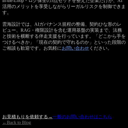
in-the-Loop・ログ保全の3点セットを整えた企業だけが、AI
活用のメリットを享受しながらリーガルリスクを制御できま
す。
雲海設計では、AIガバナンス規程の整備、契約ひな形のレ
ビュー、RAG・権限設計を含む運用基盤の実装まで、法務
と技術を横断する伴走支援を行っています。「どこから手を
つけるべきか」「現在の契約で守れるのか」といった段階の
ご相談も歓迎です。お気軽に
お問い合わせ
ください。
Get a Quote
プロジェクトのご相談を受け付けています
記事の内容で参考になった点、もしくは具体的に検討したい
案件がありましたら、 お見積もり依頼フォームよりお気軽
にご相談ください。
内容を確認の上、3営業日以内に担当者よりご連絡いたしま
す。
お見積もりを依頼する
→
一般のお問い合わせはこちら
←
Back to Blog