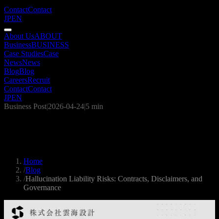
Contact
Contact
JP
EN
About Us
ABOUT
Business
BUSINESS
Case Studies
Case
News
News
Blog
Blog
Careers
Recruit
Contact
Contact
JP
EN
Business Post
|
2026-04-24
|
5 min
Hallucination Liability Risks: Contracts,
Disclaimers, and Governance
Home
/
Blog
/
Hallucination Liability Risks: Contracts, Disclaimers, and
Governance