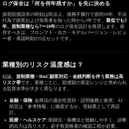
ログ保全は「何を何年残すか」を先に決める
損害賠償請求の時効は民法上、債務不履行で原則10年、不法
行為で損害および加害者を知った時から3年です。
最低でも5
年、規制業種なら7〜10年
のログ保全設計を推奨します。保
存すべきは、プロンプト・出力・モデルバージョン・レビュ
ー者・承認時刻の5点セットです。
業種別のリスク温度感は？
結論、
規制業種・BtoC顧客対応・金銭判断を伴う業務は高
リスク帯
です。業種ごとに、賠償額の算定レンジと求められ
る監督水準が大きく異なります。
金融・保険
: 金商法の適合性原則・説明義務と衝突。AI
助言は「参考情報」に徹底するか、登録業として再設
計。
医療・ヘルスケア
: 医師法・薬機法と抵触しやすく、診断
的出力は高リスク。必ず有資格者の確認工程が必要。