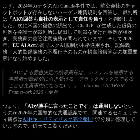
まず、2024年カナダのAir Canada事件では、航空会社のチャ
ットボットが存在しないバーゲン運賃規則を回答し、裁判所
は
「AIの回答も自社の表示として責任を負う」
と判断しま
した。次に米国の複数の訴訟で、ChatGPTが生成した虚偽の
判例を弁護士が裁判所に提出して制裁を受けた事例が相次
ぎ、実務家の善管注意義務が問われています。そして2026
年、
EU AI Act
の高リスクAI規制が本格適用され、記録義
務・人的監督義務の不履行そのものが損害賠償算定の加重要
素になり始めました。
「AIによる意思決定の結果責任は、システムを運用する
事業者が最終的に引き受ける。ブラックボックスである
ことは免責事由にならない。」— Gartner「AI TRiSM
Framework 2026」要旨
つまり、
「AIが勝手に言ったことです」は通用しない
とい
うのが2026年の国際的な共通認識です。関連するセキュリテ
ィ観点は
AIセキュリティリスク完全整理
で7分類に整理して
いますので、併せてご覧ください。