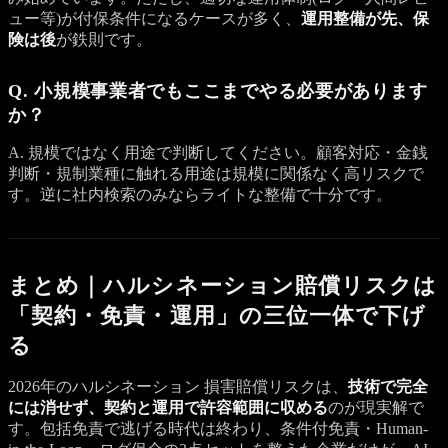
ュー等)が付保条件になるケースが多く、
運用整備が先、保
険は後
が鉄則です。
Q. 小規模事業者でもここまでやる必要があります
か？
A. 規模ではなく用途で判断してください。顧客対応・金銭
判断・規制業種に触れる用途は規模に関係なく高リスクで
す。逆に社内検索のみならライトな整備で十分です。
まとめ｜ハルシネーション賠償リスクは
「契約・免責・運用」の三位一体で下げ
る
2026年のハルシネーション 損害賠償リスクは、
技術で完全
には消せず、契約と運用で許容範囲に収める
のが現実解で
す。包括免責で逃げる時代は終わり、条件付免責・Human-