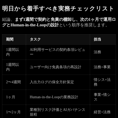
明日から着手すべき実務チェックリスト
結論、
まず1週間で契約と免責の棚卸し、次の1ヶ月で運用ロ
グとHuman-in-the-Loopの設計
という順序を推奨します。
期間
タスク
担当
1週間以
AI利用サービスの契約条項レビュ
法務
内
ー
1週間以
ユーザー向け免責条項の再設計
法務+事業
内
情シス+法
2〜4週間
入出力ログの保全方針策定
務
事業+情シ
1ヶ月
Human-in-the-Loopの業務設計
ス
業種別リスク評価とAIガバナンス
1〜2ヶ月
経営+法務
規程