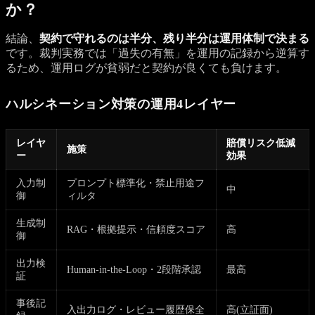
か？
結論、
契約で守れるのは半分、残り半分は運用体制で決まる
です。裁判実務では「過失の有無」を運用の記録から逆算す
るため、運用ログが貧弱だと契約が良くても負けます。
ハルシネーション対策の運用4レイヤー
レイヤ
賠償リスク低減
施策
ー
効果
入力制
プロンプト標準化・禁止用途フ
中
御
ィルタ
生成制
RAG・根拠提示・信頼度スコア
高
御
出力検
Human-in-the-Loop・2段階承認
最高
証
事後記
入出力ログ・レビュー履歴保全
高(立証面)