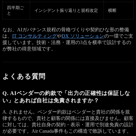
四半期ご
インシデント振り返りと規程改定
横断
と
なお、AIガバナンス規程の骨格づくりや契約ひな形の整備
は、
IT コンサルティング
や
DX ソリューション
の一環でご支
援しています。技術・法務・運用の3点を横串で設計するの
が弊社の得意領域です。
よくある質問
Q. AIベンダーの約款で「出力の正確性は保証しな
い」とあれば自社は免責されますか？
A. されません。ベンダー約款はベンダーと貴社の関係を規
律するもので、貴社と顧客の関係には直接及びません。顧客
に対しては、貴社自身の契約・表示・運用で別途免責の設計
が必要です。Air Canada事件もこの構造で敗訴しています。