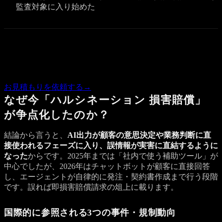
監査対象に入り始めた
Quote
この記事の内容で気になる点があれば、概算のお見積もりを
お返しします。
お見積もりを依頼する
→
なぜ今「ハルシネーション 損害賠償」
が争点化したのか？
結論から言うと、
AI出力が顧客の意思決定や業務判断に直
接使われるフェーズに入り、誤情報が実害に直結するように
なった
からです。2025年までは「社内で使う補助ツール」が
中心でしたが、2026年はチャットボットが顧客に直接回答
し、エージェントが自律的に発注・契約書作成まで行う段階
です。誤れば即損害賠償請求の俎上に載ります。
国際的に参照される3つの事件・規制動向