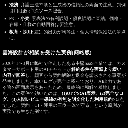
法務
: 弁護士法72条と生成物の信頼性の両面で注意。判例
引用は必ず1次ソース照合。
EC・小売
: 景表法の有利誤認・優良誤認に直結。価格・
在庫・仕様の自動回答は要注意。
教育・採用
: 差別的出力が均等法・個人情報保護法の争点
に。
雲海設計が相談を受けた実例(簡略版)
2026年1〜3月に弊社で伴走したある中堅SaaS企業では、カス
タマーサポート用のAIチャットが
解約条件を実際より緩い
内容で回答
し、顧客から契約解除と返金を請求される事案が
発生しました。幸いログが完全に残っており、AI出力であ
る旨の画面表示もあったため、最終的に和解で着地しまし
た。この案件で効いたのは、
(1)UIでのAI表示、(2)完全なロ
グ、(3)人間レビュー導線の有無を明文化した利用規約
の3点
でした。契約・UI・運用の三位一体で守る、という原則が
実務でも生きた例です。