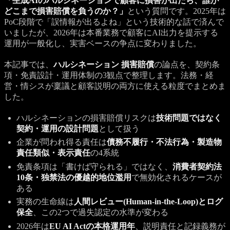
「生成AIのハルシネーションで顧客に損害が出たら、誰が
どこまで損害賠償を負うのか？」
という質問です。2025年は
PoC段階で「誤情報が出るよね」という技術的な話で済んで
いましたが、2026年は本番業務で顧客にAI出力を提示する
運用が一般化し、実害ベースの争点に変わりました。
本記事では、
ハルシネーション 損害賠償
の論点を、契約条
項・免責設計・運用体制の3観点で整理します。法務・経
営・情シスが稟議と顧客説明の両方に使える粒度でまとめま
した。
ハルシネーションの損害賠償リスクは
技術問題ではなく
契約・運用の設計問題
として扱う
企業が問われ得る責任は
債務不履行・不法行為・製造物
責任類似・表示責任
の4系統
免責条項は「書けば守られる」ではなく、
消費者契約法
10条・独禁法の優越的地位濫用
で無効化されるケースが
ある
実務の生命線は
人間レビュー(Human-in-the-Loop)とログ
保全
、この2つで過失認定の水準が変わる
2026年は
EU AI Actの本格運用年
、説明責任と記録義務が