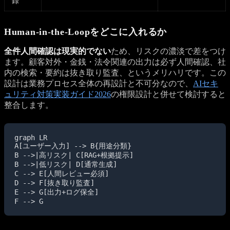
録
Human-in-the-Loopをどこに入れるか
全件人間確認は現実的でない
ため、リスクの濃淡で差をつけ
ます。顧客対外・金銭・法令関連の出力は必ず人間確認、社
内の検索・要約は抜き取り監査、というメリハリです。この
設計は業務プロセス全体の再設計と不可分なので、
AIセキ
ュリティ対策実装ガイド2026
の権限設計と併せて検討すると
整合します。
graph LR

A[ユーザー入力] --> B{用途分類}

B -->|高リスク| C[RAG+根拠提示]

B -->|低リスク| D[通常生成]

C --> E[人間レビュー必須]

D --> F[抜き取り監査]

E --> G[出力+ログ保全]

F --> G