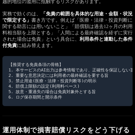
越的地位の濫用に抵触するリスクがあります。
実務で効くのは、
「免責の範囲を具体的な用途・金額・状況
で限定する」
書き方です。例えば「医療・法律・投資判断に
関する助言には用いないこと」「賠償額は過去12ヶ月の利用
料相当額を上限とする」「人間による最終確認を経ずに実行
された場合は免責」という具合に、
利用条件と連動した条件
付免責
に組み替えます。
【推奨する免責条項の骨格】

1. 本サービスのAI出力は参考情報であり、正確性を保証しない旨

2. 重要な意思決定には利用者の最終確認を要する旨

3. 禁止用途(医療・法律・投資判断等)の明示

4. 賠償上限額の設定(利用料ベース)

5. 故意・重過失の場合は免責対象外とする旨

6. ログ保存期間と開示条件
運用体制で損害賠償リスクをどう下げる