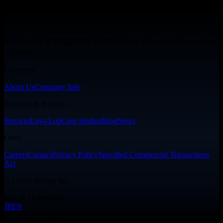
UNKAISEKKEI Inc.
UNKAI SEKKEI Inc.
〒160-0022 東京都新宿区新宿5丁目1-1 ローヤルマンション
ビル903
Corporate
About Us
Company Info
Business & Results
Services
Lays-Lop
Case Studies
Blog
News
Other
Careers
Contact
Privacy Policy
Specified Commercial Transactions
Act
©
Cloud Design Inc.
Idea & Technology
JP
EN