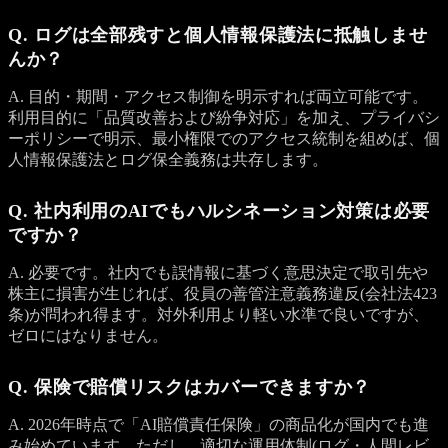
Q. ログは全部残すと個人情報保護法に抵触しませ
んか？
A. 目的・期間・アクセス制御を明示すれば両立可能です。
利用目的に「品質改善および紛争対応」を加え、プライバシ
ーポリシーで明示、最小権限でのアクセス統制を組めば、個
人情報保護法とログ保全義務は共存します。
Q. 社内利用のAIでもハルシネーション対策は必要
ですか？
A. 必要です。社内でも誤情報に基づく意思決定で取引先や
株主に損害が生じれば、役員の善管注意義務違反(会社法423
条)が問われ得ます。対外利用より軽い水準で良いですが、
ゼロにはなりません。
Q. 保険で賠償リスクはカバーできますか？
A. 2026年時点で「AI賠償責任保険」の商品化が国内でも進
み始めています。ただし、適切な運用体制(ログ・人間レビ