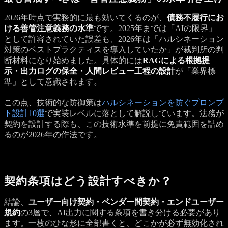
2026年時点で実務的に最も効いてくるのが、
債務不履行にお
ける善管注意義務の水準
です。2025年までは「AIの限界」
として許容されていた誤差も、2026年は「ハルシネーション
対策のベストプラクティスを導入していたか」が裁判所の判
断材料になり始めました。具体的には
RAGによる根拠提
示・出力ログの保全・人間レビュー工程の設計
が「業界標
準」として意識されます。
この点、技術的な防御策は
ハルシネーションを防ぐプロンプ
ト設計10選
で実装レベルに落として解説しています。法務が
契約を設計する際も、この技術水準を前提に免責範囲を詰め
るのが2026年の作法です。
契約条項はどう設計すべきか？
結論、
ユーザー向け契約・ベンダー間契約・エンドユーザー
規約
の3層で、AI出力に関する条項を書き分ける必要があり
ます。一枚のひな形に全部書くと、どこかが必ず無効化され