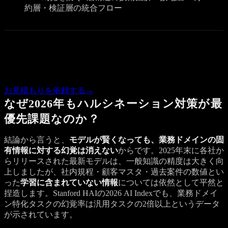
約層・検証層の統合フロー
Quote
この記事の内容で気になる点があれば、概算のお見積もりを
お返しします。
お見積もりを依頼する
→
なぜ2026年もハルシネーション対策が最
優先課題なのか？
結論から言うと、
モデルが賢くなっても、業務ドメインの固
有情報に対する幻覚は消えない
からです。2025年末に各社か
らリリースされた最新モデルは、一般知識の精度は大きく向
上しましたが、社内規程・顧客マスタ・過去案件の数値とい
った
学習に含まれていない情報
については依然として平然と
捏造します。Stanford HAIの2026 AI Indexでも、業務ドメイ
ン特化タスクの幻覚率は汎用タスクの2倍以上というデータ
が示されています。