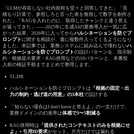
「LLMが存在しない社内規程を堂々と回答してきた」「見
積もり計算で、参照しろと言った表を無視して数字を創作さ
れた」「RAGを入れたのに、取得したチャンクと違う答え
が返ってきた」——2025年に生成AIの業務導入が一気に広
がった結果、2026年に入ってから
ハルシネーションを防ぐプ
ロンプト
に関する相談が、週に複数件入ってくるようになり
ました。本記事では、業務システムに組み込んで壊れない
ハ
ルシネーションを防ぐプロンプト
の設計パターンを、指示制
約・根拠提示要求・RAG併用などの10パターンと、本番投
入前の検証手順までまとめて整理します。
TL;DR
ハルシネーションを防ぐプロンプトは
「根拠の固定・出
力の制約・逃げ道の用意」の3本柱
で設計する
「知らない場合はI don't knowと答えよ」の一文だけで、
業務ドメインの幻覚率は
体感で3〜5割減る
RAG併用時は
「提供されたコンテキストのみを根拠にせ
よ」+ 引用ID要求
がセット。片方だけでは漏れる