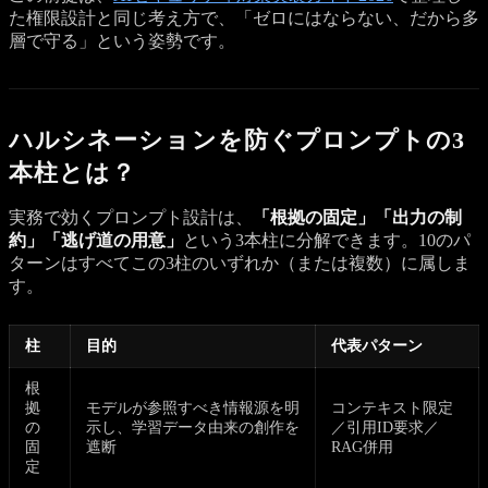
た権限設計と同じ考え方で、「ゼロにはならない、だから多
層で守る」という姿勢です。
ハルシネーションを防ぐプロンプトの3
本柱とは？
実務で効くプロンプト設計は、
「根拠の固定」「出力の制
約」「逃げ道の用意」
という3本柱に分解できます。10のパ
ターンはすべてこの3柱のいずれか（または複数）に属しま
す。
柱
目的
代表パターン
根
拠
モデルが参照すべき情報源を明
コンテキスト限定
の
示し、学習データ由来の創作を
／引用ID要求／
固
遮断
RAG併用
定