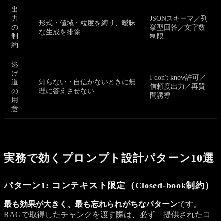
出
力
JSONスキーマ／列
形式・値域・粒度を縛り、曖昧
の
挙型回答／文字数
な生成を排除
制
制限
約
逃
げ
I don't know許可／
道
知らない・自信がないときに無
信頼度出力／再質
の
理に答えさせない
問誘導
用
意
実務で効くプロンプト設計パターン10選
パターン1: コンテキスト限定（Closed-book制約）
最も効果が大きく、最も忘れられがちなパターン
です。
RAGで取得したチャンクを渡す際は、必ず「提供されたコ