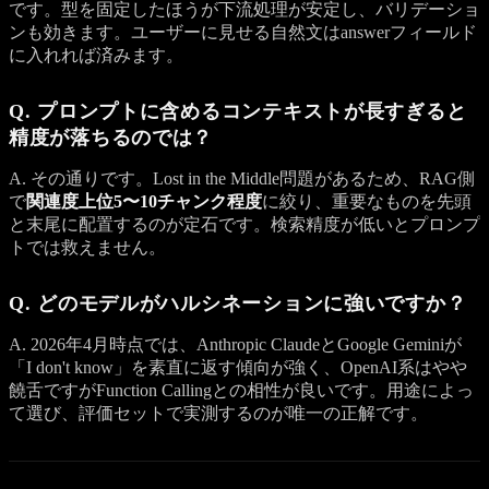
です。型を固定したほうが下流処理が安定し、バリデーショ
ンも効きます。ユーザーに見せる自然文はanswerフィールド
に入れれば済みます。
Q. プロンプトに含めるコンテキストが長すぎると
精度が落ちるのでは？
A. その通りです。Lost in the Middle問題があるため、RAG側
で
関連度上位5〜10チャンク程度
に絞り、重要なものを先頭
と末尾に配置するのが定石です。検索精度が低いとプロンプ
トでは救えません。
Q. どのモデルがハルシネーションに強いですか？
A. 2026年4月時点では、Anthropic ClaudeとGoogle Geminiが
「I don't know」を素直に返す傾向が強く、OpenAI系はやや
饒舌ですがFunction Callingとの相性が良いです。用途によっ
て選び、評価セットで実測するのが唯一の正解です。