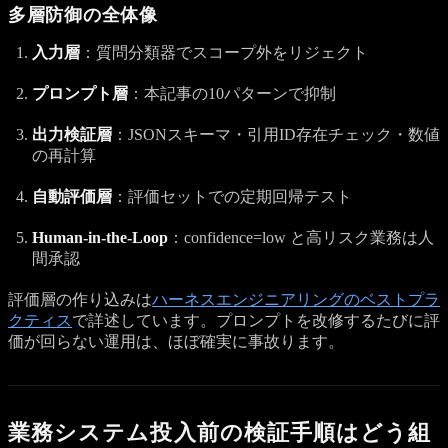
多層防御の全体像
入力層
：質問分類器でスコープ外をリジェクト
プロンプト層
：本記事の10パターンで抑制
出力検証層
：JSONスキーマ・引用ID存在チェック・数値
の再計算
自動評価層
：評価セットでの定期回帰テスト
Human-in-the-Loop
：confidence=low と高リスク業務は人
間承認
評価層の作り込みは
ハーネスエンジニアリングのベストプラ
クティス
で詳述しています。プロンプトを改修するたびに評
価が回らない運用は、ほぼ確実に事故ります。
業務システム投入前の検証手順はどう組