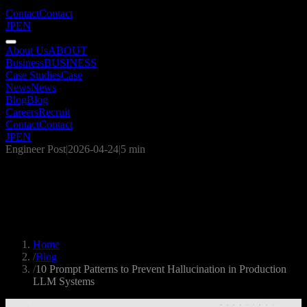
Contact
Contact
JP
EN
About Us
ABOUT
Business
BUSINESS
Case Studies
Case
News
News
Blog
Blog
Careers
Recruit
Contact
Contact
JP
EN
Engineer Post
|
2026-04-24
|
5 min
10 Prompt Patterns to Prevent
Hallucination in Production LLM
Systems
Home
/
Blog
/
10 Prompt Patterns to Prevent Hallucination in Production
LLM Systems