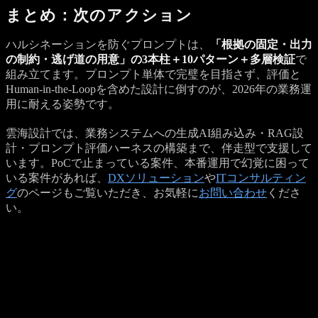
まとめ：次のアクション
ハルシネーションを防ぐプロンプトは、
「根拠の固定・出力
の制約・逃げ道の用意」の3本柱＋10パターン＋多層検証
で
組み立てます。プロンプト単体で完璧を目指さず、評価と
Human-in-the-Loopを含めた設計に倒すのが、2026年の業務運
用に耐える姿勢です。
雲海設計では、業務システムへの生成AI組み込み・RAG設
計・プロンプト評価ハーネスの構築まで、伴走型で支援して
います。PoCで止まっている案件、本番運用で幻覚に困って
いる案件があれば、
DXソリューション
や
ITコンサルティン
グ
のページもご覧いただき、お気軽に
お問い合わせ
くださ
い。
Get a Quote
プロジェクトのご相談を受け付けています
記事の内容で参考になった点、もしくは具体的に検討したい
案件がありましたら、 お見積もり依頼フォームよりお気軽