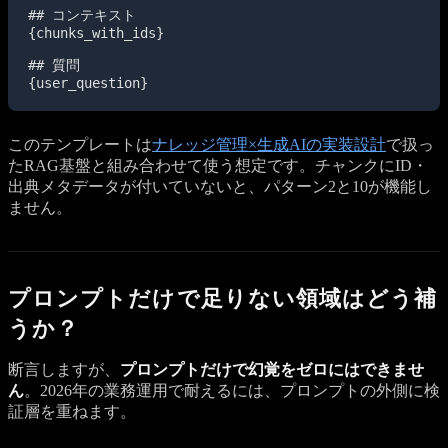
## コンテキスト

{chunks_with_ids}

## 質問

{user_question}
このテンプレートは
ナレッジ管理×生成AIの実装設計
で扱っ
たRAG基盤と組み合わせて使う想定です。チャンクにID・
出典メタデータが付いていないと、パターン2と10が機能し
ません。
プロンプトだけで足りない領域はどう補
うか？
断言しますが、
プロンプトだけで幻覚をゼロにはできませ
ん
。2026年の業務運用で耐えるには、プロンプトの外側に検
証層を重ねます。