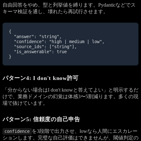
自由回答をやめ、型と列挙値を縛ります。Pydanticなどでス
キーマ検証を通し、壊れたら再試行させます。
{

  "answer": "string",

  "confidence": "high | medium | low",

  "source_ids": ["string"],

  "is_answerable": true

}
パターン4: I don't know許可
「分からない場合はI don't knowと答えてよい」と明示するだ
けで、業務ドメインの幻覚は体感3〜5割減ります。多くの現
場で抜けています。
パターン5: 信頼度の自己申告
を3段階で出力させ、lowなら人間にエスカレー
confidence
ションします。完璧な自己評価はできませんが、閾値判定の