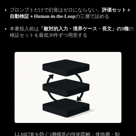
プロンプトだけで幻覚はゼロにならない。
評価セット＋
自動検証＋Human-in-the-Loop
の三層で詰める
本番投入前は
「敵対的入力・境界ケース・長文」の3種
の
検証セットを最低30件ずつ用意する
LLM幻覚を防ぐ3層構造の技術図解：接地層・制