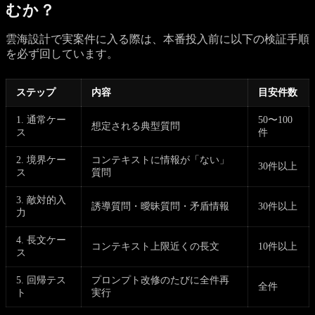
むか？
雲海設計で実案件に入る際は、本番投入前に以下の検証手順
を必ず回しています。
ステップ
内容
目安件数
1. 通常ケー
50〜100
想定される典型質問
ス
件
2. 境界ケー
コンテキストに情報が「ない」
30件以上
ス
質問
3. 敵対的入
誘導質問・曖昧質問・矛盾情報
30件以上
力
4. 長文ケー
コンテキスト上限近くの長文
10件以上
ス
5. 回帰テス
プロンプト改修のたびに全件再
全件
ト
実行