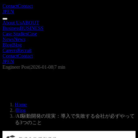
Contact
Contact
JP
EN
About Us
ABOUT
Business
BUSINESS
Case Studies
Case
News
News
Blog
Blog
Careers
Recruit
Contact
Contact
JP
EN
Engineer Post
|
2026-01-08
|
7 min
AI駆動開発の現実：導入で失敗する会
社が必ずやってる3つのこと
Home
/
Blog
/
AI駆動開発の現実：導入で失敗する会社が必ずやって
る3つのこと