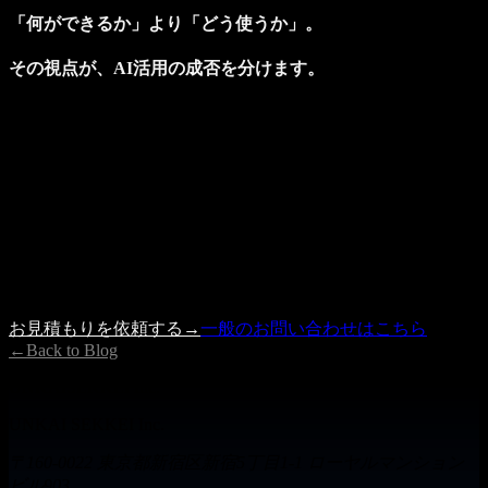
「何ができるか」より「どう使うか」。
その視点が、AI活用の成否を分けます。
Get a Quote
プロジェクトのご相談を受け付けています
記事の内容で参考になった点、もしくは具体的に検討したい
案件がありましたら、 お見積もり依頼フォームよりお気軽
にご相談ください。
内容を確認の上、3営業日以内に担当者よりご連絡いたしま
す。
お見積もりを依頼する
→
一般のお問い合わせはこちら
←
Back to Blog
UNKAISEKKEI Inc.
UNKAI SEKKEI Inc.
〒160-0022 東京都新宿区新宿5丁目1-1 ローヤルマンション
ビル903