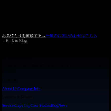
記事の内容で参考になった点、もしくは具体的に検討したい
案件がありましたら、 お見積もり依頼フォームよりお気軽
にご相談ください。
内容を確認の上、3営業日以内に担当者よりご連絡いたしま
す。
お見積もりを依頼する
→
一般のお問い合わせはこちら
←
Back to Blog
UNKAISEKKEI Inc.
UNKAI SEKKEI Inc.
〒160-0022 東京都新宿区新宿5丁目1-1 ローヤルマンション
ビル903
Corporate
About Us
Company Info
Business & Results
Services
Lays-Lop
Case Studies
Blog
News