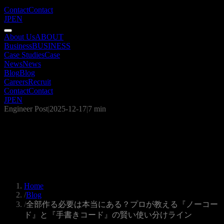
Contact
Contact
JP
EN
About Us
ABOUT
Business
BUSINESS
Case Studies
Case
News
News
Blog
Blog
Careers
Recruit
Contact
Contact
JP
EN
Engineer Post
|
2025-12-17
|
7 min
全部作る必要は本当にある？プロが教
える『ノーコード』と『手書きコー
ド』の賢い使い分けライン
Home
/
Blog
/
全部作る必要は本当にある？プロが教える『ノーコー
ド』と『手書きコード』の賢い使い分けライン