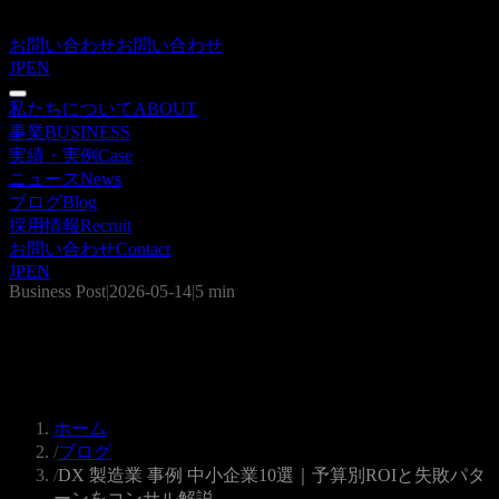
お問い合わせ
お問い合わせ
JP
EN
私たちについて
ABOUT
事業
BUSINESS
実績・実例
Case
ニュース
News
ブログ
Blog
採用情報
Recruit
お問い合わせ
Contact
JP
EN
Business Post
|
2026-05-14
|
5 min
DX 製造業 事例 中小企業10選｜予算別
ROIと失敗パターンをコンサル解説
ホーム
/
ブログ
/
DX 製造業 事例 中小企業10選｜予算別ROIと失敗パタ
ーンをコンサル解説