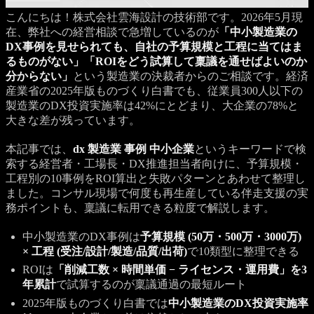
こんにちは！株式会社雲海設計の技術部です。2026年5月現
在、弊社への経営相談で急増しているのが
「中小製造業の
DX事例を見せられても、自社の予算規模と工程に当てはま
るものがない」「ROIをどう試算して稟議を通せばよいのか
分からない」
という製造業の決裁者からのご相談です。経済
産業省の2025年版ものづくり白書でも、従業員300人以下の
製造業のDX投資実施率は42%にとどまり、大企業の78%と
大きな差が残っています。
本記事では、
dx 製造業 事例 中小企業
というキーワードで検
索する経営者・工場長・DX推進担当者向けに、予算規模・
工程別の10事例をROI算出と失敗パターンとあわせて整理し
ました。コンサル現場で何度も再生産している伴走支援の実
務ポイントも、稟議に転用できる粒度で解説します。
中小製造業のDX事例は
予算規模 (50万・500万・3000万)
× 工程 (受注/設計/製造/品質/出荷)
で10類型に整理できる
ROIは
「削減工数 × 時間単価 − ライセンス・運用費」を3
年累計
で試算するのが稟議通過の最短ルート
2025年版ものづくり白書では
中小製造業のDX投資実施率