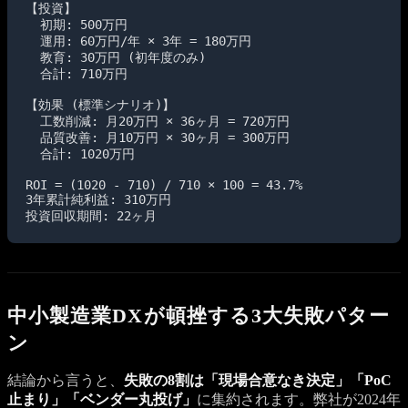
【投資】

  初期: 500万円

  運用: 60万円/年 × 3年 = 180万円

  教育: 30万円 (初年度のみ)

  合計: 710万円

【効果 (標準シナリオ)】

  工数削減: 月20万円 × 36ヶ月 = 720万円

  品質改善: 月10万円 × 30ヶ月 = 300万円

  合計: 1020万円

ROI = (1020 - 710) / 710 × 100 = 43.7%

3年累計純利益: 310万円

投資回収期間: 22ヶ月
中小製造業DXが頓挫する3大失敗パター
ン
結論から言うと、
失敗の8割は「現場合意なき決定」「PoC
止まり」「ベンダー丸投げ」
に集約されます。弊社が2024年