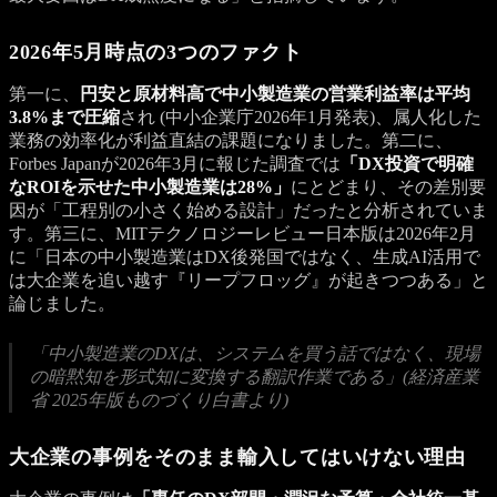
2026年5月時点の3つのファクト
第一に、
円安と原材料高で中小製造業の営業利益率は平均
3.8%まで圧縮
され (中小企業庁2026年1月発表)、属人化した
業務の効率化が利益直結の課題になりました。第二に、
Forbes Japanが2026年3月に報じた調査では
「DX投資で明確
なROIを示せた中小製造業は28%」
にとどまり、その差別要
因が「工程別の小さく始める設計」だったと分析されていま
す。第三に、MITテクノロジーレビュー日本版は2026年2月
に「日本の中小製造業はDX後発国ではなく、生成AI活用で
は大企業を追い越す『リープフロッグ』が起きつつある」と
論じました。
「中小製造業のDXは、システムを買う話ではなく、現場
の暗黙知を形式知に変換する翻訳作業である」(経済産業
省 2025年版ものづくり白書より)
大企業の事例をそのまま輸入してはいけない理由