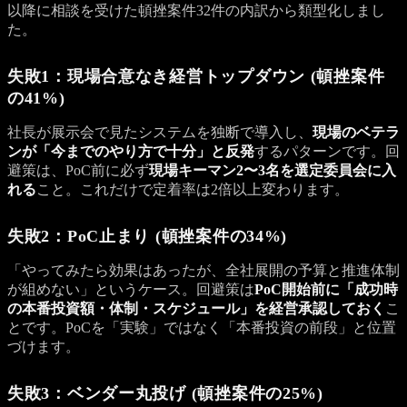
以降に相談を受けた頓挫案件32件の内訳から類型化しまし
た。
失敗1：現場合意なき経営トップダウン (頓挫案件
の41%)
社長が展示会で見たシステムを独断で導入し、
現場のベテラ
ンが「今までのやり方で十分」と反発
するパターンです。回
避策は、PoC前に必ず
現場キーマン2〜3名を選定委員会に入
れる
こと。これだけで定着率は2倍以上変わります。
失敗2：PoC止まり (頓挫案件の34%)
「やってみたら効果はあったが、全社展開の予算と推進体制
が組めない」というケース。回避策は
PoC開始前に「成功時
の本番投資額・体制・スケジュール」を経営承認しておく
こ
とです。PoCを「実験」ではなく「本番投資の前段」と位置
づけます。
失敗3：ベンダー丸投げ (頓挫案件の25%)