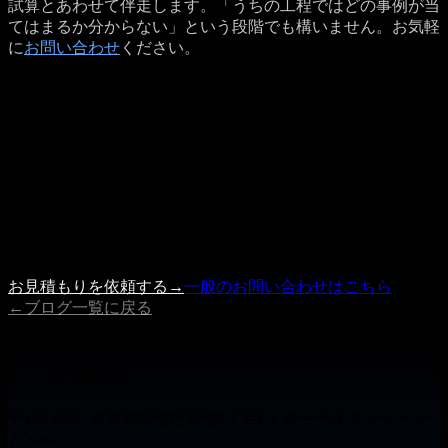
試算とあわせて伴走します。「うちの工程ではどの事例が当
てはまるか分からない」という段階でも構いません。お気軽
に
お問い合わせ
ください。
Get a Quote
プロジェクトのご相談を受け付けています
記事の内容で参考になった点、もしくは具体的に検討したい
案件がありましたら、 お見積もり依頼フォームよりお気軽
にご相談ください。
内容を確認の上、3営業日以内に担当者よりご連絡いたしま
す。
お見積もりを依頼する
→
一般のお問い合わせはこちら
←
ブログ一覧に戻る
株式会社 雲海設計
株式会社雲海設計
〒160-0022 東京都新宿区新宿5丁目1-1 ローヤルマンション
ビル903