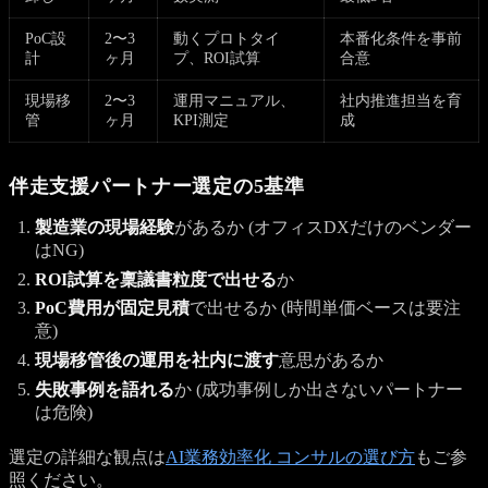
PoC設
2〜3
動くプロトタイ
本番化条件を事前
計
ヶ月
プ、ROI試算
合意
現場移
2〜3
運用マニュアル、
社内推進担当を育
管
ヶ月
KPI測定
成
伴走支援パートナー選定の5基準
製造業の現場経験
があるか (オフィスDXだけのベンダー
はNG)
ROI試算を稟議書粒度で出せる
か
PoC費用が固定見積
で出せるか (時間単価ベースは要注
意)
現場移管後の運用を社内に渡す
意思があるか
失敗事例を語れる
か (成功事例しか出さないパートナー
は危険)
選定の詳細な観点は
AI業務効率化 コンサルの選び方
もご参
照ください。