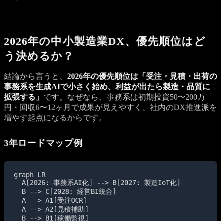
2026年の中小製造業DX、優先順位はど
う決めるか？
結論から言うと、
2026年の優先順位は「受注・見積・出荷の
事務系を生成AIで小さく始め、利益が出たら製造・品質に
拡張する」
です。なぜなら、事務系は初期投資50〜200万
円・回収6〜12ヶ月で成果が見えやすく、社内のDX推進派を
増やす起点になるからです。
3年ロードマップ例
graph LR

  A[2026: 事務系AI化] --> B[2027: 製造IoT化]

  B --> C[2028: 経営BI統合]

  A --> A1[受注OCR]

  A --> A2[見積補助]

  B --> B1[稼働監視]
