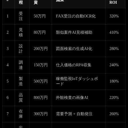
程
資
ROI
受
1
50万円
FAX受注の自動OCR化
320%
注
見
2
80万円
類似案件AI見積補助
410%
積
設
3
200万円
図面検索の生成AI化
280%
計
調
4
150万円
仕入価格のRPA収集
240%
達
製
稼働監視IoTダッシュボ
5
500万円
180%
造
ード
品
6
800万円
外観検査の画像AI
220%
質
在
7
300万円
需要予測 + 自動発注
260%
庫
出