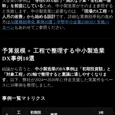
大企業の事例は
「専任のDX部門・潤沢な予算・全社統一基
幹」を前提にしている
ため、中小製造業がそのまま参照する
と失敗します。中小製造業に必要なのは、
「現場の1工程・1
人月の改善」から始める設計
です。詳細な業務効率化の進め
方は
AI業務効率化 事例10選｜中堅中小企業のROIと失敗パ
ターン
もあわせてご参照ください。
予算規模 × 工程で整理する中小製造業
DX事例10選
結論から言うと、
中小製造業のDX事例は「初期投資額」と
「対象工程」の2軸で整理すると稟議に通しやすくなりま
す
。以下、弊社が2024〜2026年に伴走支援した実案件をベー
スに10事例を整理しました。
事例一覧マトリクス
工
初期投
3年
#
施策