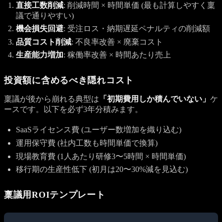
直接工数削減
: 削減時間 × 時間単価 (最も計算しやすく稟
議で通りやすい)
機会損失回避
: 受注ロス・納期遅延ペナルティの削減額
品質コスト削減
: 不良率改善 × 廃棄コスト
生産能力増加
: 稼働率改善 × 時間あたり売上
投資額に含めるべき隠れコスト
稟議が後から崩れる典型は
「初期費用しか積んでいない」
ケ
ースです。以下を必ず3年分積みます。
SaaSライセンス費 (ユーザー数増加を織り込む)
運用保守費 (社内工数も時間単価で換算)
現場教育費 (1人あたり研修3〜5時間 × 時間単価)
移行期の生産性低下 (初月は20〜30%減を見込む)
稟議用ROIテンプレート