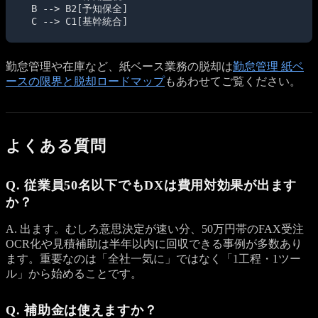
  B --> B2[予知保全]

  C --> C1[基幹統合]
勤怠管理や在庫など、紙ベース業務の脱却は
勤怠管理 紙ベ
ースの限界と脱却ロードマップ
もあわせてご覧ください。
よくある質問
Q. 従業員50名以下でもDXは費用対効果が出ます
か？
A. 出ます。むしろ意思決定が速い分、50万円帯のFAX受注
OCR化や見積補助は半年以内に回収できる事例が多数あり
ます。重要なのは「全社一気に」ではなく「1工程・1ツー
ル」から始めることです。
Q. 補助金は使えますか？