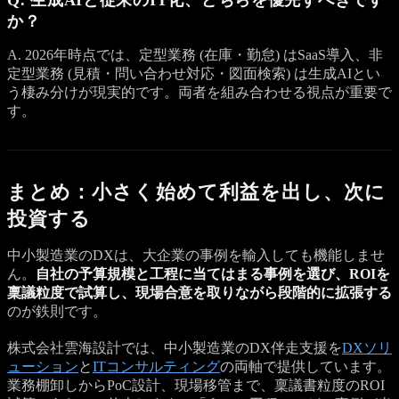
か？
A. 2026年時点では、定型業務 (在庫・勤怠) はSaaS導入、非
定型業務 (見積・問い合わせ対応・図面検索) は生成AIとい
う棲み分けが現実的です。両者を組み合わせる視点が重要で
す。
まとめ：小さく始めて利益を出し、次に
投資する
中小製造業のDXは、大企業の事例を輸入しても機能しませ
ん。
自社の予算規模と工程に当てはまる事例を選び、ROIを
稟議粒度で試算し、現場合意を取りながら段階的に拡張する
のが鉄則です。
株式会社雲海設計では、中小製造業のDX伴走支援を
DXソリ
ューション
と
ITコンサルティング
の両軸で提供しています。
業務棚卸しからPoC設計、現場移管まで、稟議書粒度のROI