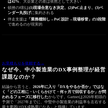
は42%
、大企業との差は依然として大きい
頓挫の8割は
(1)現場合意なき決定、(2)PoC止まり、(3)ベ
ンダー丸投げ
に集約される
伴走支援は
「業務棚卸し→PoC設計→現場移管」の3段階
で進めるのが現実的
Quote
この記事の内容で気になる点があれば、概算のお見積もりを
お返しします。
お見積もりを依頼する
→
なぜ今、中小製造業のDX事例整理が経営
課題なのか？
結論から言うと、
2026年に入り「DXをやるか否か」ではな
く「どの工程に・いくらかけて・何ヶ月で回収するか」が問
われるフェーズに移行した
からです。Gartnerは2026年初頭の
予測で「2027年までに、中堅中小製造業の利益率を左右する
最大要因はDX成熟度になる」と指摘しています。