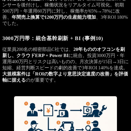
ンサーを後付けし、稼働状況をリアルタイム可視化。初期
500万円・年運用60万円に対し、稼働率が65%→78%に改
善、
年間売上換算で1200万円の生産能力増加
、3年ROI 180%
でした。
3000万円帯：統合基幹刷新 + BI (事例10)
従業員200名の精密部品C社では、
20年もののオフコンを刷
新し、クラウドERP + Power BI
に統合。投資3000万円・年
運用400万円とリスクは高いものの、月次決算が15日→3日に
短縮、経営判断スピードの劇的改善で3年ROI 140%を達成。
大規模案件は「ROIの数字より意思決定速度の改善」を評価
軸に据える
のが重要です。