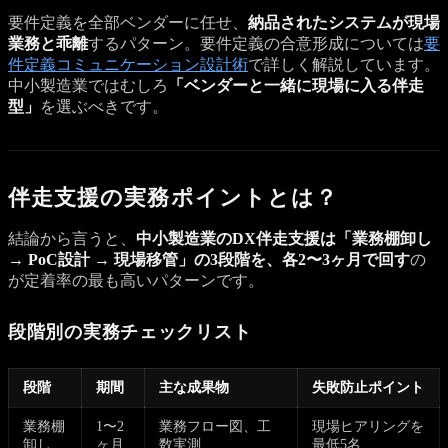
要件定義を全部ベンダーに任せ、
納品されたシステムが現場
業務と乖離
するパターン。要件定義の合意形成については
要
件定義コミュニケーション設計術
で詳しく解説しています。
中小製造業ではむしろ
「ベンダーと一緒に現場に入る伴走
型」
を選ぶべきです。
伴走支援の実務ポイントとは？
結論から言うと、
中小製造業のDX伴走支援は「業務棚卸し
→ PoC設計 → 現場移管」の3段階を、各2〜3ヶ月で回す
の
が定着率の最も高いパターンです。
段階別の実務チェックリスト
段階
期間
主な成果物
失敗防止ポイント
業務棚
1〜2
業務フロー図、工
現場ヒアリングを
卸し
ヶ月
数実測
最低5名