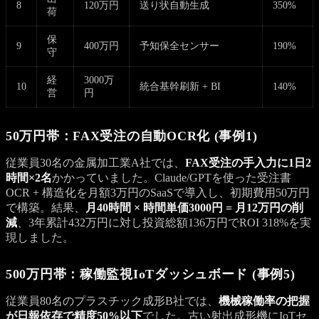
8
120万円
送り状自動生成
350%
荷
保
9
400万円
予知保全センサー
190%
守
経
3000万
10
統合基幹刷新 + BI
140%
営
円
50万円帯：FAX受注の自動OCR化 (事例1)
従業員30名の金属加工業A社では、
FAX受注の手入力に1日2
時間×2名
かかっていました。Claude/GPTを使った受注書
OCR + 構造化を月額3万円のSaaSで導入し、初期費用50万円
で構築。結果、
月40時間 × 時間単価3000円 = 月12万円の削
減
、3年累計432万円に対し投資総額136万円でROI 318%を実
現しました。
500万円帯：稼働監視IoTダッシュボード (事例5)
従業員80名のプラスチック成形B社では、
機械稼働率の把握
が日報依存で精度50%以下
でした。古い射出成形機にIoTセ