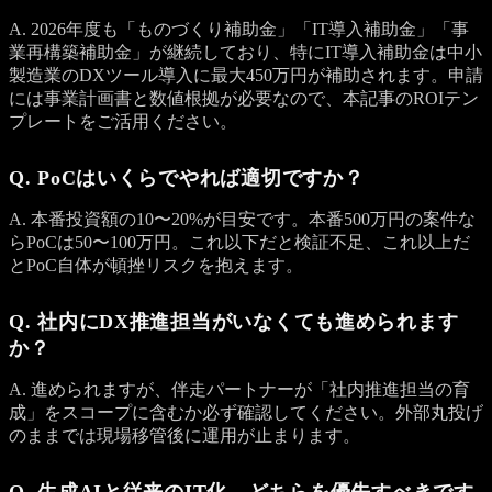
A. 2026年度も「ものづくり補助金」「IT導入補助金」「事
業再構築補助金」が継続しており、特にIT導入補助金は中小
製造業のDXツール導入に最大450万円が補助されます。申請
には事業計画書と数値根拠が必要なので、本記事のROIテン
プレートをご活用ください。
Q. PoCはいくらでやれば適切ですか？
A. 本番投資額の10〜20%が目安です。本番500万円の案件な
らPoCは50〜100万円。これ以下だと検証不足、これ以上だ
とPoC自体が頓挫リスクを抱えます。
Q. 社内にDX推進担当がいなくても進められます
か？
A. 進められますが、伴走パートナーが「社内推進担当の育
成」をスコープに含むか必ず確認してください。外部丸投げ
のままでは現場移管後に運用が止まります。
Q. 生成AIと従来のIT化、どちらを優先すべきです