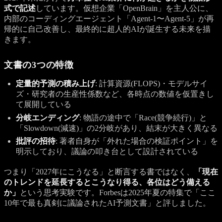
式で記述
しています。仮想企業「OpenBrain」を主人公に、
内部のコーディングエージェント「Agent-1〜Agent-5」が再
帰的に自己改善し、最終的に超人的AIが誕生する未来を描
きます。
文書の3つの特徴
定量的予測の積み上げ
: 計算資源(FLOPS)・モデルサイ
ズ・研究者の生産性係数など、各時点の数値を仮置きし
て展開している
分岐エンディング
: 物語の途中で「Race(競争続行)」と
「Slowdown(減速)」の2分岐があり、結末が大きく異なる
批評の招待
: 著者自身が「外れた場合の検証ポイント」を
明示しており、議論の叩き台として設計されている
つまり「2027年にこうなる」と断言する書ではなく、
「現在
のトレンドを延長するとこうなり得る、各位はどう備える
か」
という思考実験です。Forbesは2025年夏の特集で「ここ
10年で最も真剣に議論されたAI予測文書」と評しました。