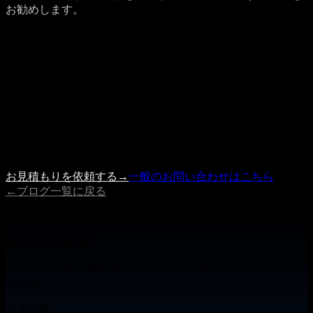
お勧めします。
Get a Quote
プロジェクトのご相談を受け付けています
記事の内容で参考になった点、もしくは具体的に検討したい
案件がありましたら、 お見積もり依頼フォームよりお気軽
にご相談ください。
内容を確認の上、3営業日以内に担当者よりご連絡いたしま
す。
お見積もりを依頼する
→
一般のお問い合わせはこちら
←
ブログ一覧に戻る
株式会社 雲海設計
株式会社雲海設計
〒160-0022 東京都新宿区新宿5丁目1-1 ローヤルマンション
ビル903
企業情報