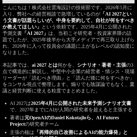
こんにちは！株式会社雲海設計の技術部です。2026年5月に
入り、弊社への経営相談で急増しているのが
「AI 2027とい
う文書が話題らしいが、中身を要約して、自社が何をすべき
か教えてほしい」
という依頼です。2025年4月に公開された
予測文書
「AI 2027」
は、当初こそ研究者・投資家界隈の話
題でしたが、2025年後半から大手メディアで再三取り上げら
れ、2026年に入って役員会の議題に上がるレベルの認知度に
なりました。
本記事では、
ai 2027 とは
何かを、
シナリオ・著者・主張
の3
点で構造的に解説し、中堅中小企業の経営者・情シス・現場
リーダーが「読むべき理由」と「読んだ後に何をすべきか」
をコンサル視点で整理します。煽りでも陰謀論でもなく、稟
議と経営判断に使える粒度でまとめました。
AI 2027は
2025年4月に公開された未来予測シナリオ文書
で、2027年までにAIが人間の研究者を超えると主張する
著者は
元OpenAIのDaniel Kokotajloら、AI Futures
Project
の研究者チーム
主張の核は
「再帰的自己改善によるAIの能力爆発」と