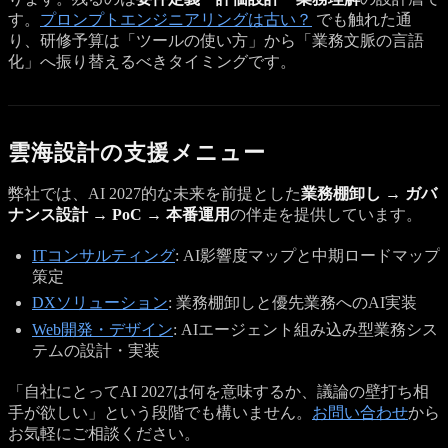
す。
プロンプトエンジニアリングは古い？
でも触れた通
り、研修予算は「ツールの使い方」から「業務文脈の言語
化」へ振り替えるべきタイミングです。
雲海設計の支援メニュー
弊社では、AI 2027的な未来を前提とした
業務棚卸し → ガバ
ナンス設計 → PoC → 本番運用
の伴走を提供しています。
ITコンサルティング
: AI影響度マップと中期ロードマップ
策定
DXソリューション
: 業務棚卸しと優先業務へのAI実装
Web開発・デザイン
: AIエージェント組み込み型業務シス
テムの設計・実装
「自社にとってAI 2027は何を意味するか、議論の壁打ち相
手が欲しい」という段階でも構いません。
お問い合わせ
から
お気軽にご相談ください。