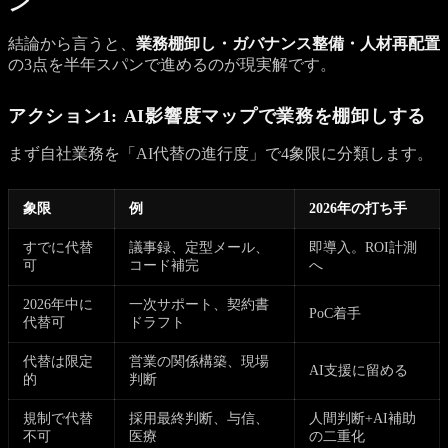
ン
結論から言うと、
業務棚卸し・ガバナンス整備・人材再配置
の3点を半年スパンで進めるのが現実解です。
アクション1: AI影響度マップで業務を棚卸しする
まず自社業務を「AI代替の進行度」で4象限に分類します。
象限
例
2026年の打ち手
すでに代替
議事録、定型メール、
即導入。ROI計測
可
コード補完
へ
2026年中に
一次サポート、契約書
PoC着手
代替可
ドラフト
代替は限定
営業の関係構築、現場
AI支援に留める
的
判断
規制で代替
採用最終判断、与信、
人間判断+AI補助
不可
医療
の二重化