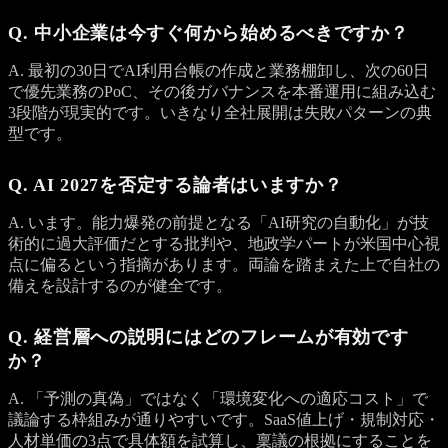
Q. 中小企業は今すぐ何から始めるべきですか？
A. 最初の30日でAI利用台帳の作成と業務棚卸し、次の60日
で優先業務のPoC、その後ガバナンスを本番運用に組み込む
3段階が現実的です。いきなり全社展開は失敗パターンの典
型です。
Q. AI 2027を否定する論者はいますか？
A. います。能力爆発の前提となる「AI研究の自動化」が技
術的に過大評価だとする批判や、地政学パートが米国中心視
点に偏るという指摘があります。両論を踏まえた上で自社の
備えを設計するのが健全です。
Q. 経営層への説明にはどのフレームが有効です
か？
A. 「予測の真偽」ではなく「環境変化への適応コスト」で
議論する枠組みが通りやすいです。SaaS値上げ・規制対応・
人材単価の3点で具体額を試算し、稟議の根拠にすることを