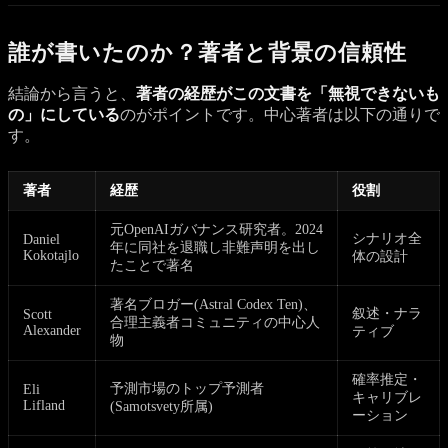
誰が書いたのか？著者と背景の信頼性
結論から言うと、
著者の経歴がこの文書を「無視できないも
の」にしている
のがポイントです。中心著者は以下の通りで
す。
著者
経歴
役割
元OpenAIガバナンス研究者。2024
シナリオ全
Daniel
年に同社を退職し非難声明を出し
Kokotajlo
体の設計
たことで著名
著名ブロガー(Astral Codex Ten)、
叙述・ナラ
Scott
合理主義者コミュニティの中心人
Alexander
ティブ
物
確率推定・
予測市場のトップ予測者
Eli
キャリブレ
Lifland
(Samotsvety所属)
ーション