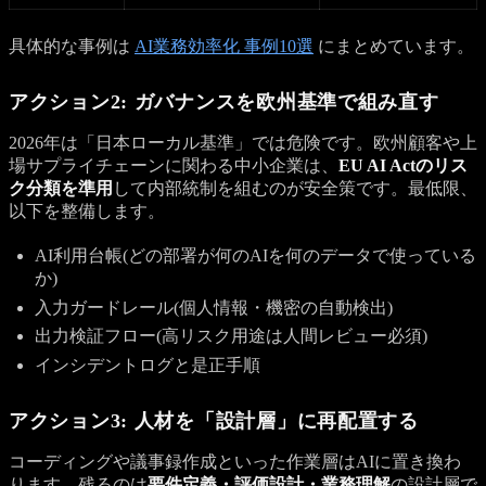
具体的な事例は
AI業務効率化 事例10選
にまとめています。
アクション2: ガバナンスを欧州基準で組み直す
2026年は「日本ローカル基準」では危険です。欧州顧客や上
場サプライチェーンに関わる中小企業は、
EU AI Actのリス
ク分類を準用
して内部統制を組むのが安全策です。最低限、
以下を整備します。
AI利用台帳(どの部署が何のAIを何のデータで使っている
か)
入力ガードレール(個人情報・機密の自動検出)
出力検証フロー(高リスク用途は人間レビュー必須)
インシデントログと是正手順
アクション3: 人材を「設計層」に再配置する
コーディングや議事録作成といった作業層はAIに置き換わ
ります。残るのは
要件定義・評価設計・業務理解
の設計層で