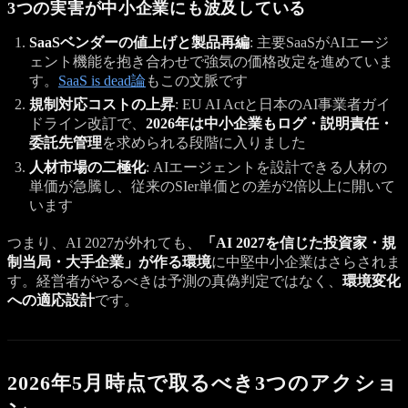
3つの実害が中小企業にも波及している
SaaSベンダーの値上げと製品再編
: 主要SaaSがAIエージ
ェント機能を抱き合わせで強気の価格改定を進めていま
す。
SaaS is dead論
もこの文脈です
規制対応コストの上昇
: EU AI Actと日本のAI事業者ガイ
ドライン改訂で、
2026年は中小企業もログ・説明責任・
委託先管理
を求められる段階に入りました
人材市場の二極化
: AIエージェントを設計できる人材の
単価が急騰し、従来のSIer単価との差が2倍以上に開いて
います
つまり、AI 2027が外れても、
「AI 2027を信じた投資家・規
制当局・大手企業」が作る環境
に中堅中小企業はさらされま
す。経営者がやるべきは予測の真偽判定ではなく、
環境変化
への適応設計
です。
2026年5月時点で取るべき3つのアクショ