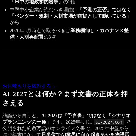
「米中の地政学的競争」
の2軸
中堅中小企業が読むべき理由は
「予測の正否」ではなく
「ベンダー・規制・人材市場が前提として動いている」
から
2026年5月時点で取るべきは
業務棚卸し・ガバナンス整
備・人材再配置
の3点
Quote
この記事の内容で気になる点があれば、概算のお見積もりを
お返しします。
お見積もりを依頼する
→
AI 2027とは何か？まず文書の正体を押
さえる
結論から言うと、
AI 2027は「予言書」ではなく「シナリオ
プランニングの一種」
です。2025年4月に
で
ai-2027.com
公開された約数万語のオンライン文書で、2025年中盤から
2027年末にかけて
月単位でAI業界に何が起きるかを物語形