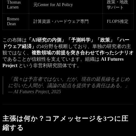
政策・地政
Thomas
元Center for AI Policy
Larsen
学パート
Romeo
計算資源・ハードウェア専門
FLOPS推定
Dean
この布陣は
「AI研究の内側」「予測科学」「政策」「ハー
ドウェア経済」
の4分野を横断しており、単独の研究者の主
観ではなく、
複数領域の前提を突き合わせて作ったシナリオ
であることが信頼性を支えています。組織は
AI Futures
Project
という非営利研究団体です。
「我々は予言者ではない。だが、現在の延長線をまじめ
に引いた人間が、議論の起点を提供する責任はある。」
— AI Futures Project, 2025
主張は何か？コアメッセージを3つに圧
縮する