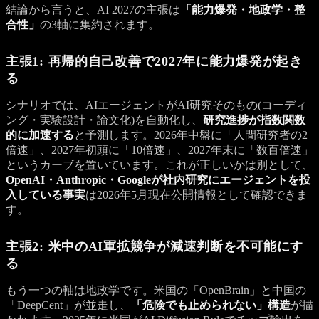
結論から言うと、AI 2027の主張は
「能力爆発・地政学・整
合性」
の3軸に集約されます。
主張1: 再帰的自己改善で2027年に能力爆発が起き
る
シナリオでは、AIエージェントがAI研究そのもの(コーディ
ング・実験設計・論文化)を自動化し、
研究進捗が指数関数
的に加速する
と予測します。2026年中盤に「人間研究者の2
倍速」、2027年初頭に「10倍速」、2027年末に「数百倍速」
というカーブを置いています。これが正しいかは別として、
OpenAI・Anthropic・Googleが社内研究にエージェントを投
入している事実
は2026年5月現在公開情報として確認できま
す。
主張2: 米中のAI軍拡競争が減速判断を不可能にす
る
もう一つの軸は地政学です。米国の「OpenBrain」と中国の
「DeepCent」が並走し、
「危険でも止められない」構造
が描