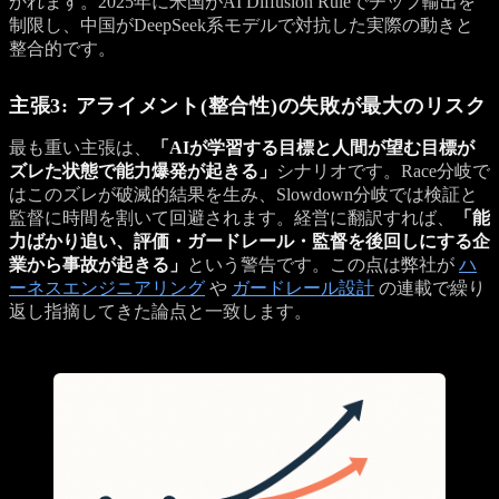
かれます。2025年に米国がAI Diffusion Ruleでチップ輸出を
制限し、中国がDeepSeek系モデルで対抗した実際の動きと
整合的です。
主張3: アライメント(整合性)の失敗が最大のリスク
最も重い主張は、
「AIが学習する目標と人間が望む目標が
ズレた状態で能力爆発が起きる」
シナリオです。Race分岐で
はこのズレが破滅的結果を生み、Slowdown分岐では検証と
監督に時間を割いて回避されます。経営に翻訳すれば、
「能
力ばかり追い、評価・ガードレール・監督を後回しにする企
業から事故が起きる」
という警告です。この点は弊社が
ハ
ーネスエンジニアリング
や
ガードレール設計
の連載で繰り
返し指摘してきた論点と一致します。