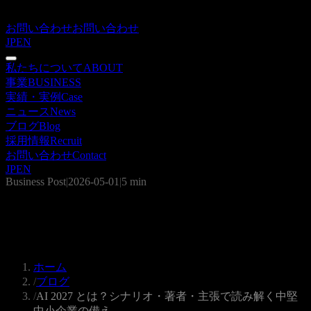
お問い合わせ
お問い合わせ
JP
EN
私たちについて
ABOUT
事業
BUSINESS
実績・実例
Case
ニュース
News
ブログ
Blog
採用情報
Recruit
お問い合わせ
Contact
JP
EN
Business Post
|
2026-05-01
|
5 min
AI 2027 とは？シナリオ・著者・主張で
読み解く中堅中小企業の備え
ホーム
/
ブログ
/
AI 2027 とは？シナリオ・著者・主張で読み解く中堅
中小企業の備え