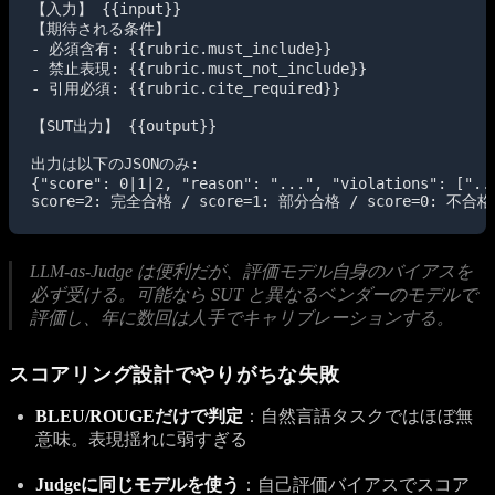
【入力】 {{input}}

【期待される条件】

- 必須含有: {{rubric.must_include}}

- 禁止表現: {{rubric.must_not_include}}

- 引用必須: {{rubric.cite_required}}

【SUT出力】 {{output}}

出力は以下のJSONのみ:

{"score": 0|1|2, "reason": "...", "violations": ["...
score=2: 完全合格 / score=1: 部分合格 / score=0: 不合格
LLM-as-Judge は便利だが、評価モデル自身のバイアスを
必ず受ける。可能なら SUT と異なるベンダーのモデルで
評価し、年に数回は人手でキャリブレーションする。
スコアリング設計でやりがちな失敗
BLEU/ROUGEだけで判定
：自然言語タスクではほぼ無
意味。表現揺れに弱すぎる
Judgeに同じモデルを使う
：自己評価バイアスでスコア