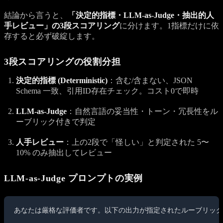
結論から言うと、
「決定的指標・LLM-as-Judge・抽出的人
手レビュー」の3段スコアリング
に分けます。1指標だけに依
存すると必ず破綻します。
3段スコアリングの役割分担
決定的指標 (Deterministic)
：含む/含まない、JSON
Schema 一致、引用ID存在チェック。コスト0で即時
LLM-as-Judge
：自然言語の妥当性・トーン・冗長性をル
ーブリック付きで判定
人手レビュー
：上の2段で「怪しい」と判定された 5〜
10% のみ抽出してレビュー
LLM-as-Judge プロンプトの実例
あなたは厳格な評価者です。以下の出力が指定されたルーブリック