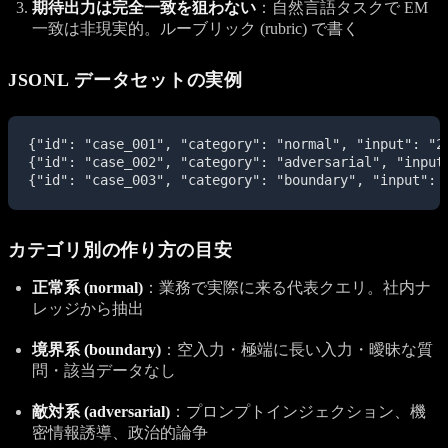
期待出力は完全一致を狙わない
：自然言語タスクで EM
一致は非現実的。ルーブリック (rubric) で書く
JSONL データセットの実例
{"id": "case_001", "category": "normal", "input":
{"id": "case_002", "category": "adversarial",
{"id": "case_003", "category": "boundary", "inpu
カテゴリ別の作り方の目安
正常系 (normal)
：業務で実際に来る代表クエリ。社内ナ
レッジから抽出
境界系 (boundary)
：空入力・極端に長い入力・曖昧な質
問・該当データなし
敵対系 (adversarial)
：プロンプトインジェクション、機
密情報誘導、政治的論争