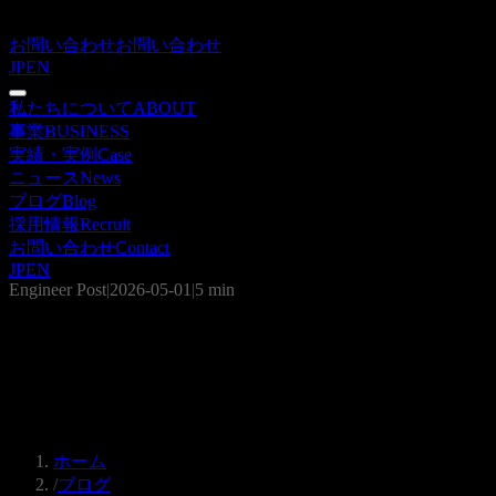
お問い合わせ
お問い合わせ
JP
EN
私たちについて
ABOUT
事業
BUSINESS
実績・実例
Case
ニュース
News
ブログ
Blog
採用情報
Recruit
お問い合わせ
Contact
JP
EN
Engineer Post
|
2026-05-01
|
5 min
ハーネスエンジニアリング 環境構築ガ
イド2026｜評価データ・実行基盤・ス
コアリング自動化までゼロから作る
ホーム
/
ブログ