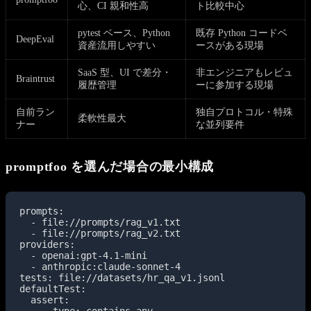
心、CI 親和性高
ト比較中心
pytest ベース、Python
既存 Python コードベ
DeepEval
資産流用しやすい
ースがある現場
SaaS 型、UI で差分・
非エンジニアもレビュ
Braintrust
履歴管理
ーに参加する現場
自前ラン
独自プロトコル・特殊
柔軟性最大
ナー
な並列要件
promptfoo を選んだ場合の最小構成
prompts:

  - file://prompts/rag_v1.txt

  - file://prompts/rag_v2.txt

providers:

  - openai:gpt-4.1-mini

  - anthropic:claude-sonnet-4

tests: file://datasets/hr_qa_v1.jsonl

defaultTest:

  assert:
