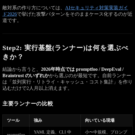
敵対系の作り方については、
AIセキュリティ対策実装ガイ
ド2026
で挙げた攻撃パターンをそのままケース化するのが近
道です。
Step2: 実行基盤(ランナー)は何を選ぶべ
きか？
結論から言うと、
2026年時点では promptfoo / DeepEval /
Braintrust のいずれか
から選ぶのが最短です。自前ランナー
は「並列実行・リトライ・キャッシュ・コスト集計」を作り
込むだけで2人月以上消えます。
主要ランナーの比較
ツール
強み
向いている現場
YAML 定義、CLI 中
小〜中規模、プロンプ
promptfoo