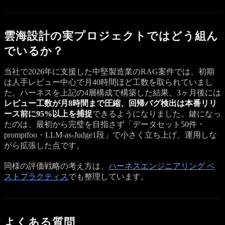
雲海設計の実プロジェクトではどう組ん
でいるか？
当社で2026年に支援した中堅製造業のRAG案件では、初期
は人手レビュー中心で月40時間ほど工数を取られていまし
た。ハーネスを上記の4層構成で構築した結果、3ヶ月後には
レビュー工数が月8時間まで圧縮、回帰バグ検出は本番リリ
ース前に95%以上を捕捉
できるようになりました。鍵になっ
たのは、最初から完璧を目指さず「データセット50件・
promptfoo・LLM-as-Judge1段」で小さく立ち上げ、運用しな
がら拡張した点です。
同様の評価戦略の考え方は、
ハーネスエンジニアリング ベ
ストプラクティス
でも整理しています。
よくある質問