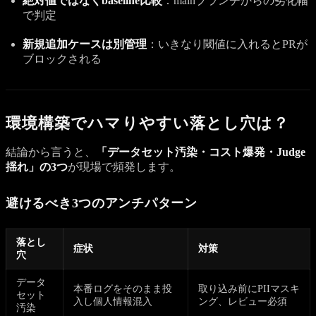
絶対値ではなくbaseline比較
：mainブランチからの劣化幅
で判定
新規追加ケースは別管理
：いきなり閾値に入れるとPRが
ブロックされる
環境構築でハマりやすい落とし穴は？
結論から言うと、
「データセット汚染・コスト爆発・Judge
揺れ」の3つ
が現場で頻発します。
避けるべき3つのアンチパターン
落とし
症状
対策
穴
データ
本番ログをそのまま投
取り込み前にPIIマスキ
セット
入し個人情報混入
ング、レビュー必須
汚染