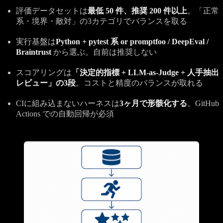
評価データセットは
最低 50 件、推奨 200 件以上
。「正常
系・境界・敵対」の3カテゴリでバランスを取る
実行基盤は
Python + pytest 系 or promptfoo / DeepEval /
Braintrust
から選ぶ。自前は推奨しない
スコアリングは
「決定的指標 + LLM-as-Judge + 人手抽出
レビュー」の3段
。コストと精度のバランスが取れる
CIに組み込まないハーネスは
3ヶ月で形骸化する
。GitHub
Actions での自動回帰が必須