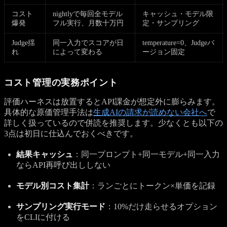
コスト
nightlyで毎回全モデル
キャッシュ・モデル限
爆発
フル実行、月数十万円
定・サンプリング
Judge揺
同一入力でスコアが日
temperature=0、Judgeバ
れ
によって変わる
ージョン固定
コスト管理の実務ポイント
評価ハーネスは放置するとAPI課金が想定外に膨らみます。
具体的な原価管理手法は
生成AIの請求が読めない会社へ
で
詳しく扱っているので併読を推奨します。少なくとも以下の
3点は初日に仕込んでおくべきです。
結果キャッシュ
：同一プロンプト+同一モデル+同一入力
ならAPI再呼び出ししない
モデル別コスト集計
：ランごとにトークン×単価を記録
サンプリング実行モード
：10%だけ走らせるオプション
をCLIに付ける