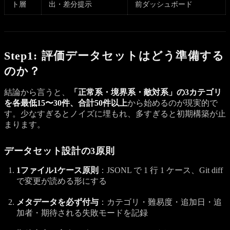
ト層
出・差分提示
前ダッシュボード
Step1: 評価データセットはどう準備する
のか？
結論から言うと、
「正常系・境界系・敵対系」の3カテゴリ
を各最低15〜30件、合計50件以上
から始めるのが現実的で
す。少なすぎるとノイズに埋もれ、多すぎると初期構築が止
まります。
データセット設計の3原則
1ファイル1ケース原則
：JSONL で 1 行 1 ケース、Git diff
で変更が読める形にする
メタデータを必ず付与
：カテゴリ・難易度・追加日・追
加者・期待される失敗モードを記録