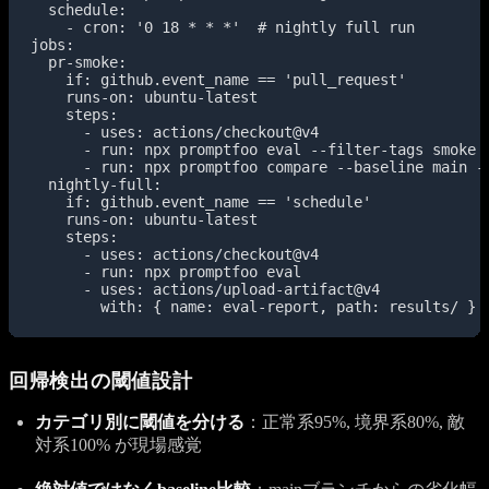
  schedule:

    - cron: '0 18 * * *'  # nightly full run

jobs:

  pr-smoke:

    if: github.event_name == 'pull_request'

    runs-on: ubuntu-latest

    steps:

      - uses: actions/checkout@v4

      - run: npx promptfoo eval --filter-tags smoke -
      - run: npx promptfoo compare --baseline main --
  nightly-full:

    if: github.event_name == 'schedule'

    runs-on: ubuntu-latest

    steps:

      - uses: actions/checkout@v4

      - run: npx promptfoo eval

      - uses: actions/upload-artifact@v4

        with: { name: eval-report, path: results/ }
回帰検出の閾値設計
カテゴリ別に閾値を分ける
：正常系95%, 境界系80%, 敵
対系100% が現場感覚