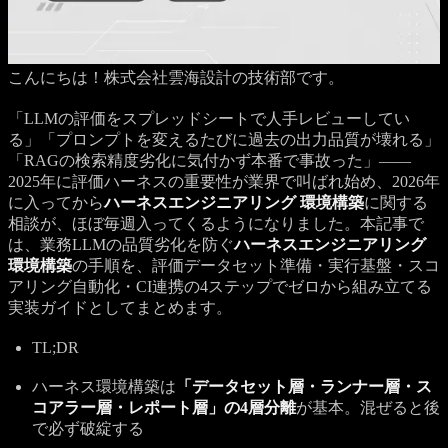
こんにちは！株式会社雲海設計の技術部です。
「LLMの評価をスプレッドシートで人手レビューしてい
る」「プロンプトを変えるたびに過去の出力品質が壊れる」
「RAGの検索精度劣化に気付かず本番で事故った」——
2025年に評価ハーネスの重要性が業界で叫ばれ始め、2026年
に入ってから
ハーネスエンジニアリング 環境構築
に関する
相談が、ほぼ毎週入ってくるようになりました。本記事で
は、業務LLMの品質劣化を防ぐ
ハーネスエンジニアリング
環境構築
の手順を、評価データセット準備・実行基盤・スコ
アリング自動化・CI連携の4ステップでゼロから組み立てる
実装ガイドとしてまとめます。
TL;DR
ハーネス環境構築は
「データセット層・ランナー層・ス
コアラー層・レポート層」の4層分離
が基本。混ぜると後
で必ず破綻する