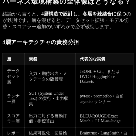
ハーネス環境構築の全体像はどうなる？
結論から言うと、
4層構造で設計し、各層を疎結合に保つ
の
が鉄則です。層を混ぜると、データセット拡張・モデル切
替・スコアラー追加のいずれかで必ず破綻します。
4層アーキテクチャの責務分担
層
責務
代表的な実装
データ
JSONL + Git、または
入力・期待出力・メ
セット
DVC / HuggingFace
タデータの版管理
Datasets
層
SUT (System Under
ランナ
pytest / promptfoo / 自前
Test) の実行・出力収
ー層
asyncio ランナー
集
スコア
出力に対する自動評
BLEU/ROUGE/Exact
Match + LLM-as-Judge
ラー層
価・指標算出
レポー
結果可視化・回帰検
Braintrust / LangSmith / 自