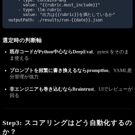
    - type: contains-any

      value: "{{rubric.must_include}}"

    - type: llm-rubric

      value: "出力は{{rubric}}を満たしているか"

outputPath: ./results/run-{{date}}.json
選定時の判断軸
既存コードがPython中心ならDeepEval
。pytest をそのま
ま使える
プロンプトを頻繁に書き換えるならpromptfoo
。YAML差
分管理が強力
非エンジニアも巻き込むならBraintrust
。UIでレビューが
回る
Step3: スコアリングはどう自動化するの
か？