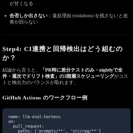
が甘くなる
合否しか出さない
：違反理由 (violations) を残さないと改
善が回らない
Step4: CI連携と回帰検出はどう組むの
か？
結論から言うと、
「PR時に差分テストのみ・nightlyで全
件・週次でドリフト検査」の3階層スケジューリング
がコス
トと検出力のバランスが取れます。
GitHub Actions のワークフロー例
name: llm-eval-harness

on:

  pull_request:

    paths: ['prompts/**', 'src/rag/**']
