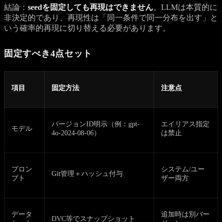
結論：
seedを固定しても再現はできません
。LLMは本質的に
非決定的であり、再現性は「同一条件で同一分布を出す」と
いう確率的再現に切り替える必要があります。
固定すべき4点セット
項目
固定方法
注意点
バージョンID明示（例：gpt-
エイリアス指定
モデル
4o-2024-08-06）
は禁止
プロン
システム/ユー
Git管理＋ハッシュ付与
プト
ザー両方
データ
追加時は別バー
DVC等でスナップショット