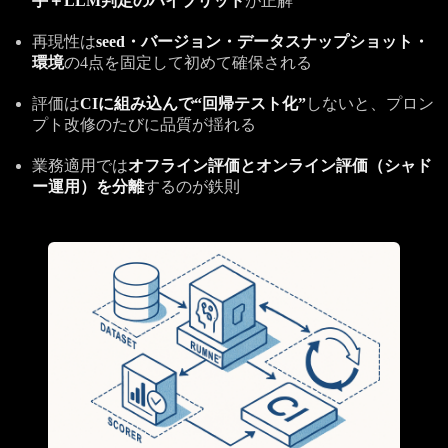
手＋LLM判定のハイブリッド
が正解
再現性は
seed・バージョン・データスナップショット・
環境
の4点を固定して初めて確保される
評価は
CIに組み込んで“回帰テスト化”
しないと、プロン
プト改修のたびに品質が揺れる
業務適用では
オフライン評価とオンライン評価（シャド
ー運用）を分離
するのが鉄則