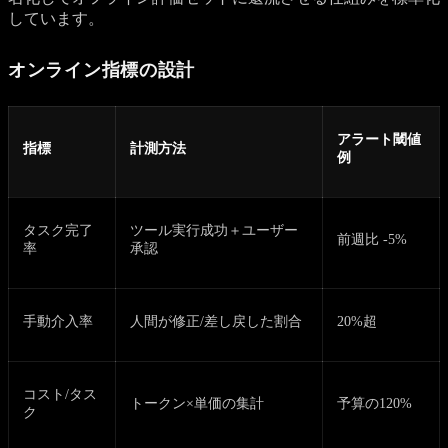
しています。
オンライン指標の設計
アラート閾値
指標
計測方法
例
タスク完了
ツール実行成功＋ユーザー
前週比 -5%
率
承認
手動介入率
人間が修正/差し戻した割合
20%超
コスト/タス
トークン×単価の集計
予算の120%
ク