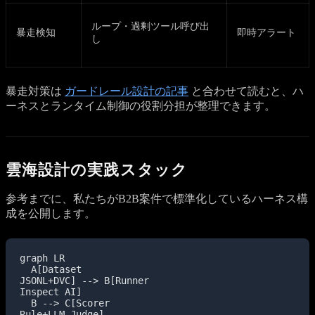
ループ・過剰ツール呼び出
暴走検知
即時アラート
し
暴走対策は
ガードレール設計の記事
と合わせて読むと、ハ
ーネスとランタイム制御の役割分担が整理できます。
雲海設計の実践スタック
参考までに、私たちがB2B案件で標準化しているハーネス構
成を公開します。
graph LR

  A[Dataset
JSONL+DVC] --> B[Runner
Inspect AI]

  B --> C[Scorer
Rule+LLM Judge]
