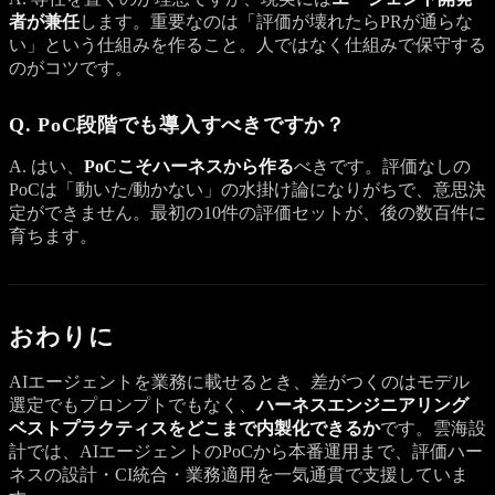
者が兼任
します。重要なのは「評価が壊れたらPRが通らな
い」という仕組みを作ること。人ではなく仕組みで保守する
のがコツです。
Q. PoC段階でも導入すべきですか？
A. はい、
PoCこそハーネスから作る
べきです。評価なしの
PoCは「動いた/動かない」の水掛け論になりがちで、意思決
定ができません。最初の10件の評価セットが、後の数百件に
育ちます。
おわりに
AIエージェントを業務に載せるとき、差がつくのはモデル
選定でもプロンプトでもなく、
ハーネスエンジニアリング
ベストプラクティスをどこまで内製化できるか
です。雲海設
計では、AIエージェントのPoCから本番運用まで、評価ハー
ネスの設計・CI統合・業務適用を一気通貫で支援していま