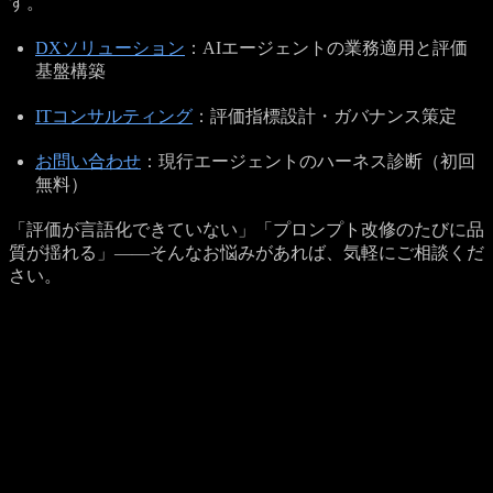
す。
DXソリューション
：AIエージェントの業務適用と評価
基盤構築
ITコンサルティング
：評価指標設計・ガバナンス策定
お問い合わせ
：現行エージェントのハーネス診断（初回
無料）
「評価が言語化できていない」「プロンプト改修のたびに品
質が揺れる」——そんなお悩みがあれば、気軽にご相談くだ
さい。
Get a Quote
プロジェクトのご相談を受け付けています
記事の内容で参考になった点、もしくは具体的に検討したい
案件がありましたら、 お見積もり依頼フォームよりお気軽
にご相談ください。
内容を確認の上、3営業日以内に担当者よりご連絡いたしま