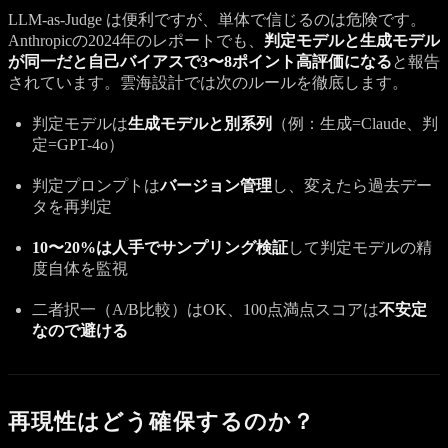
LLM-as-Judge は便利ですが、単体で信じるのは危険です。
Anthropicの2024年のレポートでも、
判定モデルと生成モデル
が同一だと自己バイアスで3〜8ポイント高評価になる
と報告
されています。雲海設計では次のルールを徹底します。
判定モデルは
生成モデルと別系列
（例：生成=Claude、判
定=GPT-4o）
判定プロンプトは
バージョン管理
し、変えたら過去デー
タを再判定
10〜20%は人手でサンプリング検証
して判定モデルの精
度自体を監視
二者択一（A/B比較）はOK、100点満点スコアは
不安定
なので避ける
再現性はどう確保するのか？