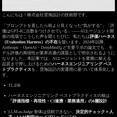
こんにちは！株式会社雲海設計の技術部です。
「プロンプトを直したら前より良くなった“気がする”」「評
価はGPT-4に点数をつけさせている」——AIエージェント開
発の現場でこうした声を聞くたびに、私たちは
評価ハーネス
（Evaluation Harness）の不在
を疑います。2024年以降、
Anthropic・OpenAI・DeepMindなど主要ラボの論文でも、モ
デル評価の再現性が業界共通の課題として明示されるように
なりました。本記事では、AIエージェントを業務に耐える
品質まで押し上げるための
ハーネスエンジニアリング ベス
トプラクティス
を、雲海設計の実運用に基づいて体系化しま
す。
TL;DR
ハーネスエンジニアリング ベストプラクティスの核は
「評価指標・再現性・CI連携・業務適用」の4層設計
LLM-as-Judge 単体は信頼できない。
決定的チェック＋人