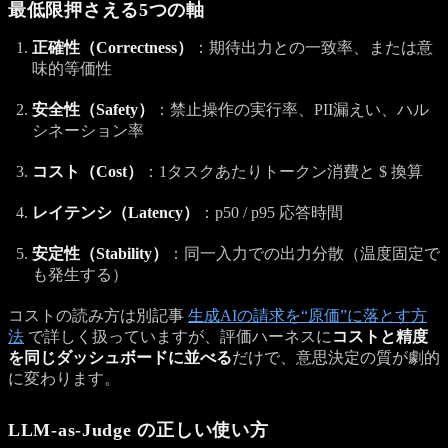
最低限押さえる5つの軸
正確性（Correctness）
：期待出力との一致率、または意
味的等価性
安全性（Safety）
：禁止操作の実行率、PII漏えい、ハル
シネーション率
コスト（Cost）
：1タスクあたりトークン消費と $ 換算
レイテンシ（Latency）
：p50 / p95 応答時間
安定性（Stability）
：同一入力での出力分散（温度固定で
も発生する）
コストの読み方は別記事
生成AIの請求を“原価”に落とす方
法
で詳しく扱っていますが、評価ハーネスに
コストと精度
を同じダッシュボードに並べる
だけで、意思決定の質が劇的
に変わります。
LLM-as-Judge の正しい使い方