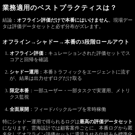
業務適用のベストプラクティスは？
結論：
オフライン評価だけで本番にはいけません
。現場デー
タは評価データセットと必ず分布がズレます。
オフライン→シャドー→本番の3段階ロールアウト
オフライン評価
：キュレーションされた評価セットでス
コアと回帰を確認
シャドー運用
：本番トラフィックをエージェントに流す
が、結果は出力せずログだけ取る
限定本番
：一部ユーザー・一部タスクで実運用、メトリ
クス監視
全面展開
：フィードバックループを常時稼働
特にシャドー運用で得られるログは
最高の評価データセット
になります。雲海設計では顧客案件ごとに、本番ログから匿
名化してオフライン評価セットに還流させる仕組みを標準化