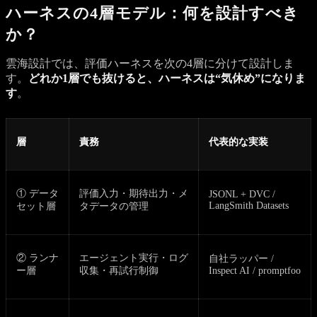
ハーネスの4層モデル：何を設計すべき
か？
雲海設計では、評価ハーネスを次の4層に分けて設計しま
す。
どれか1層でも抜けると、ハーネスは“気休め”になりま
す
。
層
責務
代表的な実装
① データ
評価入力・期待出力・メ
JSONL + DVC /
LangSmith Datasets
セット層
タデータの管理
② ランナ
エージェント実行・ログ
自社ラッパー /
ー層
収集・再試行制御
Inspect AI / promptfoo