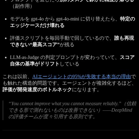
（副作用）
モデルを gpt-4o から gpt-4o-mini に切り替えたら、
特定の
エッジケースだけ壊れる
評価スクリプトを毎回手動で回しているので、
誰も再現
できない“最高スコア”
が残る
LLM-as-Judge の判定プロンプトが変わっていて、
スコア
自体の基準がドリフト
している
これは以前、
AIエージェントの95%が失敗する本当の理由
で
も触れた構造的問題です。エージェントが複雑化するほど、
評価が開発速度のボトルネック
になります。
“You cannot improve what you cannot measure reliably.”（信頼
できる形で測れないものは改善できない）——DeepMind
の評価チームが度々引用する原則です。