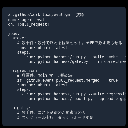
# .github/workflows/eval.yml（抜粋）

name: agent-eval

on: [pull_request]

jobs:

  smoke:

    # 数十件・数分で終わる軽量セット。全PRで必ず走らせる

    runs-on: ubuntu-latest

    steps:

      - run: python harness/run.py --suite smoke --n 
      - run: python harness/gate.py --min-correctness
  regression:

    # 数百件。main マージ時のみ

    if: github.event.pull_request.merged == true

    runs-on: ubuntu-latest

    steps:

      - run: python harness/run.py --suite regression
      - run: python harness/report.py --upload bigque
  nightly:

    # 数千件。コスト制御のため夜間のみ
