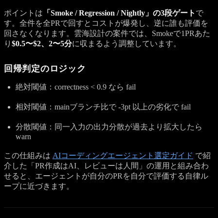
ポイントは
「Smoke / Regression / Nightly」の3段ゲート
で
す。全件を全PRで回すとコストが爆発し、逆に誰も評価を
回さなくなります。雲海設計の案件では、Smokeで1PRあた
り
$0.5〜$2、2〜5分
に収まるよう調整しています。
回帰判定のロジック
絶対閾値：correctness < 0.9 なら fail
相対閾値：mainブランチ比で -3pt 以上の劣化で fail
分散閾値：同一入力の出力分散が過去より拡大したら
warn
この仕組みは
AIコーディングエージェント選定ガイド
で紹
介した「PR作成はAI、レビューは人間」の運用と組み合わ
せると、エージェントが自分のPRを自分で評価する自律ル
ープに近づきます。