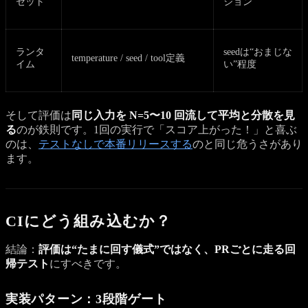
セット
ジョン
ランタ
seedは“おまじな
temperature / seed / tool定義
イム
い”程度
そして評価は
同じ入力を N=5〜10 回流して平均と分散を見
る
のが鉄則です。1回の実行で「スコア上がった！」と喜ぶ
のは、
テストなしで本番リリースする
のと同じ危うさがあり
ます。
CIにどう組み込むか？
結論：
評価は“たまに回す儀式”ではなく、PRごとに走る回
帰テスト
にすべきです。
実装パターン：3段階ゲート