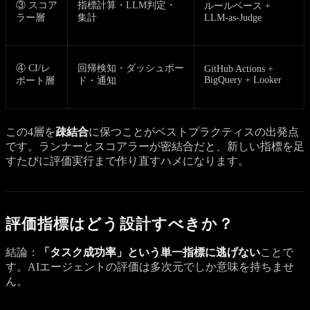
③ スコア
指標計算・LLM判定・
ルールベース +
ラー層
集計
LLM-as-Judge
④ CI/レ
回帰検知・ダッシュボー
GitHub Actions +
BigQuery + Looker
ポート層
ド・通知
この4層を
疎結合
に保つことがベストプラクティスの出発点
です。ランナーとスコアラーが密結合だと、新しい指標を足
すたびに評価実行まで作り直すハメになります。
評価指標はどう設計すべきか？
結論：
「タスク成功率」という単一指標に逃げない
ことで
す。AIエージェントの評価は多次元でしか意味を持ちませ
ん。