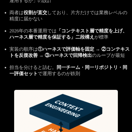
運用するか」の設計
両者は
役割が直交
しており、片方だけでは業務レベルの
精度に届かない
2026年の本番運用では
「コンテキスト層で精度を上げ、
ハーネス層で精度を保証する」二段構え
が標準
実装の順序は
①ハーネスで評価軸を固定 → ②コンテキス
トを反復改善 → ③ハーネスで回帰検出
のループが最短
担当を分けると詰む。
同一チーム・同一リポジトリ・同
一評価セット
で運用するのが鉄則