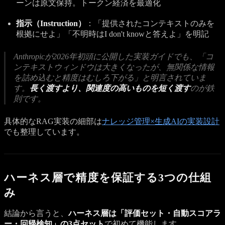
ーンは原文保持。トークン経済を最適化
指示（Instruction）
：「提供されたコンテキストのみを
根拠にせよ」「不明時はI don't knowと答えよ」を明記
Anthropicが2026年初頭に公開した実装ガイドでも、「コ
ンテキストウィンドウは大きくなったが、無関係な情報
を詰め込むと精度はむしろ下がる」と明言されていま
す。
長く渡すより、関連度の高いものを短く渡す
のが鉄
則です。
具体的なRAG実装の細部は
ナレッジ管理×生成AIの実装設計
でも整理しています。
ハーネス層で精度を保証する3つの仕組
み
結論から言うと、
ハーネス層は「評価セット・自動スコアラ
ー・回帰検知」の3点セット
で初めて機能します。