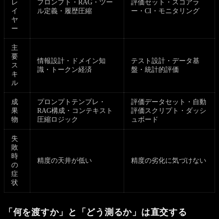
レ
プロンプト・RAG・ツー
評価セット・スコアラ
イ
ル定義・履歴圧縮
ー・CI・モニタリング
ヤ
ー
主
要
情報設計・ドメイン知
テスト設計・データ基
ス
識・トークン経済
盤・統計的評価
キ
ル
成
プロンプトテンプレ・
評価データセット・自動
果
RAG構成・コンテキスト
評価スクリプト・ダッシ
物
圧縮ロジック
ュボード
失
敗
時
精度の天井が低い
精度の劣化に気づけない
の
症
状
「何を渡すか」と「どう測るか」は直交する