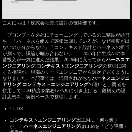
こんにちは！株式会社雲海設計の技術部です。
「プロンプトを必死にチューニングしているのに精度が頭打
ち」「ハーネスを組んで評価は回しているが、なぜ精度が出
ないのか分からない」「コンテキスト設計とハーネスの担当
が別々で、議論が噛み合わない」——2025年に生成AIの本
番投入が一気に進んだ結果、2026年に入ってから
ハーネスエ
ンジニアリング コンテキストエンジニアリング
の整理に関
する相談が、現場のリードエンジニアから週次で届くように
なりました。本記事では、混同されがちな
ハーネスエンジニ
アリング コンテキストエンジニアリング
の違いと、両者を
併用してLLM精度を業務レベルに引き上げる二段構えの設
計思想を、実例ベースで整理します。
TL;DR
コンテキストエンジニアリング
はLLMに「何を渡す
か」、
ハーネスエンジニアリング
はLLMを「どう評価・