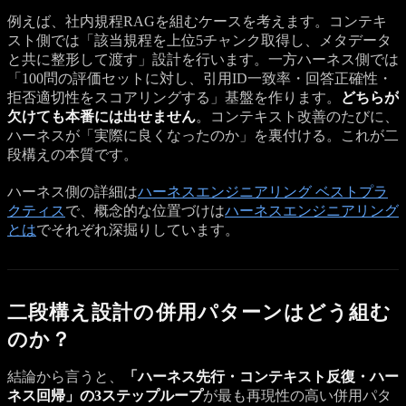
例えば、社内規程RAGを組むケースを考えます。コンテキ
スト側では「該当規程を上位5チャンク取得し、メタデータ
と共に整形して渡す」設計を行います。一方ハーネス側では
「100問の評価セットに対し、引用ID一致率・回答正確性・
拒否適切性をスコアリングする」基盤を作ります。
どちらが
欠けても本番には出せません
。コンテキスト改善のたびに、
ハーネスが「実際に良くなったのか」を裏付ける。これが二
段構えの本質です。
ハーネス側の詳細は
ハーネスエンジニアリング ベストプラ
クティス
で、概念的な位置づけは
ハーネスエンジニアリング
とは
でそれぞれ深掘りしています。
二段構え設計の併用パターンはどう組む
のか？
結論から言うと、
「ハーネス先行・コンテキスト反復・ハー
ネス回帰」の3ステップループ
が最も再現性の高い併用パタ