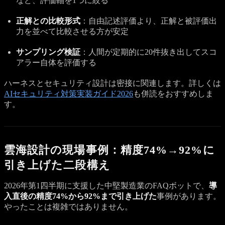
など、評価軸を1つに絞る
正解との比較形式
：自由記述評価より、正解と被評価出
力を並べて比較させる方が安定
サンプリング検証
：人間が定期的に20件抜き出してスコ
アラー自体を評価する
ハーネスとセキュリティ設計は密接に関連します。詳しくは
AIセキュリティ対策実装ガイド2026
も併読をおすすめしま
す。
雲海設計の現場事例：精度74%→92%に
引き上げた二段構え
2026年第1四半期に支援した中堅製造業のFAQボットで、
導
入直後の精度74%から92%まで引き上げた
事例があります。
やったことは複雑ではありません。