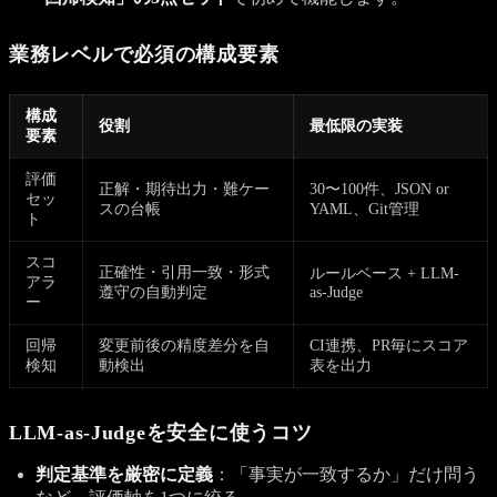
業務レベルで必須の構成要素
構成
役割
最低限の実装
要素
評価
正解・期待出力・難ケー
30〜100件、JSON or
セッ
スの台帳
YAML、Git管理
ト
スコ
正確性・引用一致・形式
ルールベース + LLM-
アラ
遵守の自動判定
as-Judge
ー
回帰
変更前後の精度差分を自
CI連携、PR毎にスコア
検知
動検出
表を出力
LLM-as-Judgeを安全に使うコツ
判定基準を厳密に定義
：「事実が一致するか」だけ問う