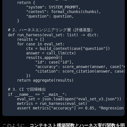
    return {

        "system": SYSTEM_PROMPT,

        "context": format_chunks(chunks),

        "question": question,

    }

# 2. ハーネスエンジニアリング層（評価基盤）

def run_harness(eval_set: list) -> dict:

    results = []

    for case in eval_set:

        ctx = build_context(case["question"])

        answer = call_llm(ctx)

        results.append({

            "id": case["id"],

            "accuracy": score_answer(answer, case["ex
            "citation": score_citation(answer, case["
        })

    return aggregate(results)

# 3. CI で回帰検出

if __name__ == "__main__":

    eval_set = json.load(open("eval_set_v3.json"))

    metrics = run_harness(eval_set)

このように、
コンテキスト構築関数とハーネス実行関数を明