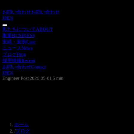
お問い合わせ
お問い合わせ
JP
EN
私たちについて
ABOUT
事業
BUSINESS
実績・実例
Case
ニュース
News
ブログ
Blog
採用情報
Recruit
お問い合わせ
Contact
JP
EN
Engineer Post
|
2026-05-01
|
5 min
ハーネスエンジニアリング×コンテキ
ストエンジニアリング｜LLM精度を業
務レベルに引き上げる二段構え設計
ホーム
/
ブログ