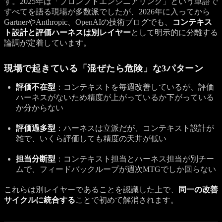
す。2025年は「プロンプトエンジニアリング」という単語で
すべてを語る現場が多数派でしたが、2026年に入ってから
GartnerやAnthropic、OpenAIの技術ブログでも、
コンテキス
ト設計と評価ハーネスは別レイヤー
として明示的に分離する
論調が定着しています。
現場で起きている「混ぜたら危険」な3パターン
評価不在型
：コンテキストを毎週改善しているが、評価
ハーネスがないため精度が上がっているか下がっている
か分からない
評価過多型
：ハーネスは立派だが、コンテキスト設計が
雑で、いくら評価しても精度の天井が低い
担当分断型
：コンテキスト担当とハーネス担当が別チー
ムで、フィードバックループが週次MTGでしか回らない
これらは別レイヤーであることを認識した上で、
同一の改善
サイクルに統合する
ことで初めて解消されます。