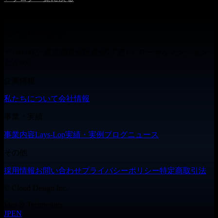
株式会社 雲海設計
株式会社雲海設計
〒160-0022 東京都新宿区新宿5丁目1-1 ローヤルマンション
ビル903
企業情報
私たちについて
会社情報
事業・実績
事業内容
Lays-Lop
実績・実例
ブログ
ニュース
その他
採用情報
お問い合わせ
プライバシーポリシー
特定商取引法
©
Cloud Design Inc.
Idea & Technology
JP
EN