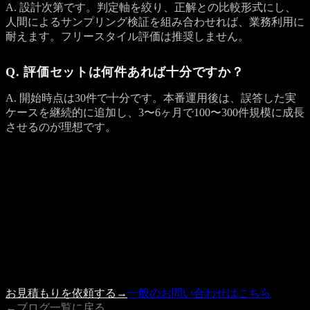
A. 設計次第です。判定軸を絞り、正解との比較形式にし、
人間によるサンプリング検証を組み合わせれば、業務利用に
耐えます。フリースタイル評価は推奨しません。
Q. 評価セットは何件あれば十分ですか？
A. 開始時点は30件で十分です。本番運用後は、誤答した実
ケースを継続的に追加し、3〜6ヶ月で100〜300件規模に成長
させるのが理想です。
Get a Quote
プロジェクトのご相談を受け付けています
記事の内容で参考になった点、もしくは具体的に検討したい
案件がありましたら、 お見積もり依頼フォームよりお気軽
にご相談ください。
内容を確認の上、3営業日以内に担当者よりご連絡いたしま
す。
お見積もりを依頼する
→
一般のお問い合わせはこちら
←
ブログ一覧に戻る